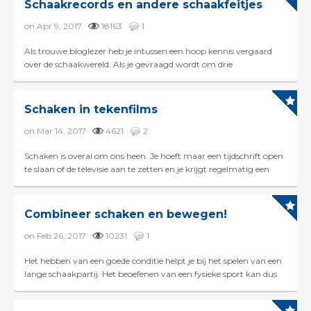
Schaakrecords en andere schaakfeitjes
on Apr 9, 2017
18163
1
Als trouwe bloglezer heb je intussen een hoop kennis vergaard
over de schaakwereld. Als je gevraagd wordt om drie
wereldkampioenen te noemen, is dat een eitje voor je. Mo...
Schaken in tekenfilms
on Mar 14, 2017
4621
2
Schaken is overal om ons heen. Je hoeft maar een tijdschrift open
te slaan of de televisie aan te zetten en je krijgt regelmatig een
schaakbord te zien. Trouwe bloglezers...
Combineer schaken en bewegen!
on Feb 26, 2017
10231
1
Het hebben van een goede conditie helpt je bij het spelen van een
lange schaakpartij. Het beoefenen van een fysieke sport kan dus
een middel zijn om je schaken te verbete...