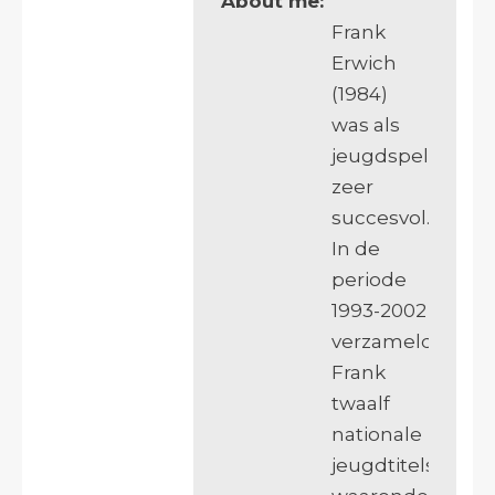
About me:
Frank
Erwich
(1984)
was als
jeugdspeler
zeer
succesvol.
In de
periode
1993-2002
verzamelde
Frank
twaalf
nationale
jeugdtitels,