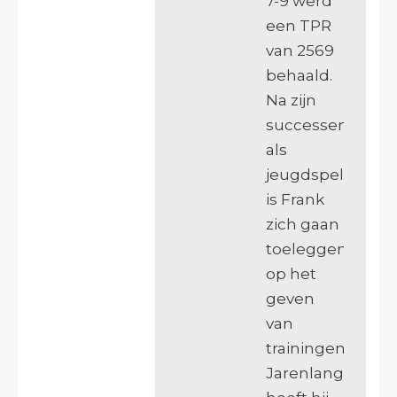
7-9 werd
een TPR
van 2569
behaald.
Na zijn
successen
als
jeugdspeler
is Frank
zich gaan
toeleggen
op het
geven
van
trainingen.
Jarenlang