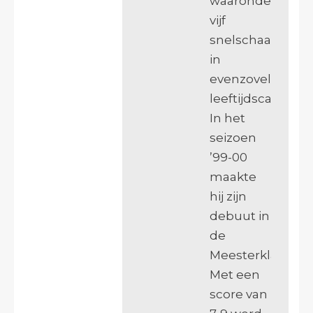
waaronder
vijf
snelschaaktitels
in
evenzovele
leeftijdscategori
In het
seizoen
’99-00
maakte
hij zijn
debuut in
de
Meesterklasse.
Met een
score van