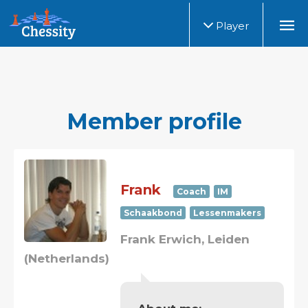
Player
Member profile
Frank
Coach
IM
Schaakbond
Lessenmakers
Frank Erwich, Leiden
(Netherlands)