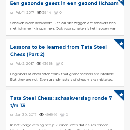
Een gezonde geest in een gezond lichaam
on Feb 11, 2017
3944
0
Schaken is een denksport. Dat wil niet zeggen dat schakers zich
niet lichamelijk inspannen. Ook voor schaken is het hebben van
een goede conditie belangrijk. Een schaakpa...
Lessons to be learned from Tata Steel
Chess (Part 2)
on Feb 2, 2017
43968
0
Beginners at chess often think that grandmasters are infallible.
But they are not. Even grandmasters of chess make mistakes.
Even the world champion can mis...
Tata Steel Chess: schaakverslag ronde 7
t/m 13
on Jan 30, 2017
496949
0
In het vorige verslag heb je kunnen lezen dat na zes ronden