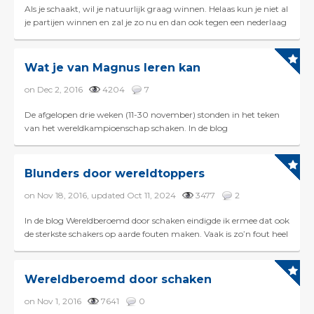
Als je schaakt, wil je natuurlijk graag winnen. Helaas kun je niet al
je partijen winnen en zal je zo nu en dan ook tegen een nederlaag
aanlopen. Dit is niet altijd even ...
Wat je van Magnus leren kan
on Dec 2, 2016
4204
7
De afgelopen drie weken (11-30 november) stonden in het teken
van het wereldkampioenschap schaken. In de blog
wereldberoemd door schaken, kondigde ik al aan dat Magn...
Blunders door wereldtoppers
on Nov 18, 2016, updated Oct 11, 2024
3477
2
In de blog Wereldberoemd door schaken eindigde ik ermee dat ook
de sterkste schakers op aarde fouten maken. Vaak is zo’n fout heel
subtiel en hebben de ...
Wereldberoemd door schaken
on Nov 1, 2016
7641
0