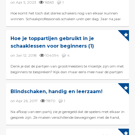
on Apr 5, 2023
16563
1
Hoe komt het toch dat sterke schakers nog van elkaar kunnen
winnen. Schaakprofessionals schaken uren per dag. Jaar na jaar.
Zijn er nog nieuwe zetten te bedenken? Of...
Hoe je toppartijen gebruikt in je
schaaklessen voor beginners (1)
on Jan 12, 2018
104094
4
Denk je dat de partijen van grootmeesters te moeilijk zijn om met
beginners te bespreken? Kijk dan maar eens mee naar de partijen
van de eerste zes ronden van het Tata St...
Blindschaken, handig en leerzaam!
on Apr 26, 2017
7870
1
Na afloop van een partij zie je geregeld dat de spelers met elkaar in
gesprek zijn. Ze maken verschillende bewegingen met de hand,
kijken de lucht in en trekken soms wat ...