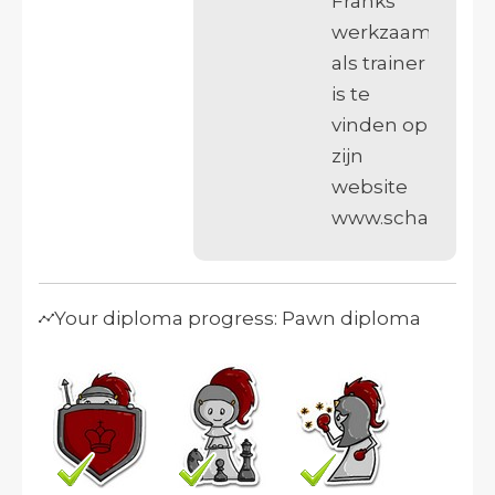
Franks
werkzaamhede
als trainer
is te
vinden op
zijn
website
www.schaakeduca
Your diploma progress: Pawn diploma