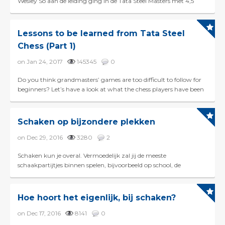
Wesley So aan de leiding ging in de Tata Steel Masters met 4,5
punt. Markus Ragger en Gawain Jones gingen met ...
Lessons to be learned from Tata Steel
Chess (Part 1)
on Jan 24, 2017
145345
0
Do you think grandmasters’ games are too difficult to follow for
beginners? Let’s have a look at what the chess players have been
doing during the first six r...
Schaken op bijzondere plekken
on Dec 29, 2016
3280
2
Schaken kun je overal. Vermoedelijk zal jij de meeste
schaakpartijtjes binnen spelen, bijvoorbeeld op school, de
schaakclub of thuis, maar het mooie aan schaken is dat je...
Hoe hoort het eigenlijk, bij schaken?
on Dec 17, 2016
8141
0