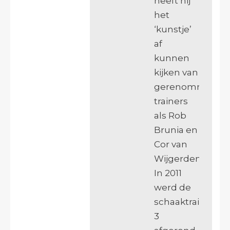
heeft hij
het
‘kunstje’
af
kunnen
kijken van
gerenommeerd
trainers
als Rob
Brunia en
Cor van
Wijgerden.
In 2011
werd de
schaaktrainercu
3