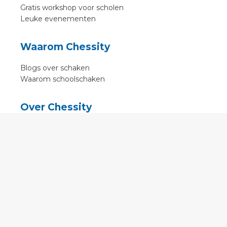
Gratis workshop voor scholen
Leuke evenementen
Waarom Chessity
Blogs over schaken
Waarom schoolschaken
Over Chessity
In de media
Online schaaklessen
Kenniscentrum
Voorwaarden
Contact
Contact