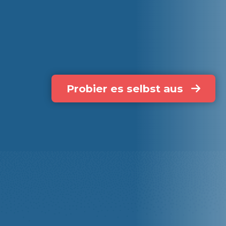
Schach
lernen!
Probier es selbst aus