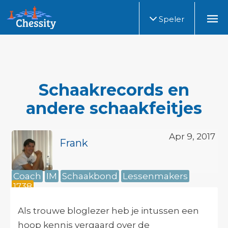
Speler
Schaakrecords en
andere schaakfeitjes
Apr 9, 2017
Frank
Coach
IM
Schaakbond
Lessenmakers
1738
Als trouwe bloglezer heb je intussen een
hoop kennis vergaard over de