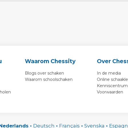
u
Waarom Chessity
Over Chess
Blogs over schaken
In de media
Waarom schoolschaken
Online schaakl
Kenniscentrum
cholen
Voorwaarden
Nederlands
•
Deutsch
•
Français
•
Svenska
•
Espagn