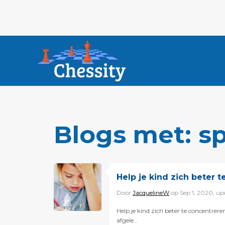
Blogs met: sp
Help je kind zich beter 
Door
JacquelineW
op Sep 1, 2020, u
Help je kind zich beter te concentrer
afgele...