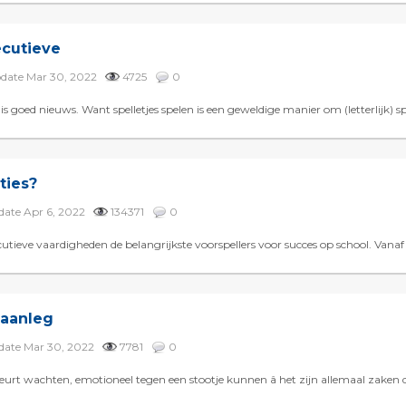
ecutieve
update Mar 30, 2022
4725
0
 is goed nieuws. Want spelletjes spelen is een geweldige manier om (letterlijk) sp
ties?
pdate Apr 6, 2022
134371
0
utieve vaardigheden de belangrijkste voorspellers voor succes op school. Vanaf z
 aanleg
pdate Mar 30, 2022
7781
0
rt wachten, emotioneel tegen een stootje kunnen â het zijn allemaal zaken di