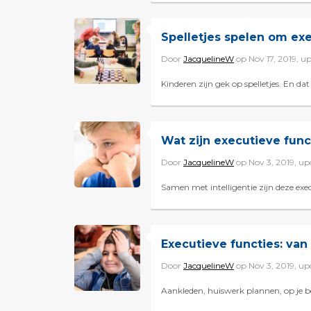
Spelletjes spelen om ex
Door
JacquelineW
op Nov 17, 2019, 
Kinderen zijn gek op spelletjes. En dat
Wat zijn executieve func
Door
JacquelineW
op Nov 3, 2019, u
Samen met intelligentie zijn deze exec
Executieve functies: van
Door
JacquelineW
op Nov 3, 2019, u
Aankleden, huiswerk plannen, op je beu