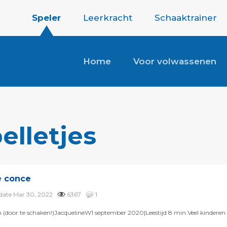
Speler
Leerkracht
Schaaktrainer
Home
Voor volwassenen
elletjes
te conce
pdate Mar 30, 2022
6367
1
en (door te schaken!)JacquelineW1 september 2020|Leestijd 8 min.Veel kindere