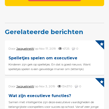
Gerelateerde berichten
Door
JacquelineW
op Nov 17, 2019
4725
0
Spelletjes spelen om executieve
Kinderen zijn gek op spelletjes. En dat is goed nieuws. Want
spelletjes spelen is een geweldige manier om (letterlijk)
spelenderwijs de executieve functies te trainen. De...
Door
JacquelineW
op Nov 3, 2019
134370
0
Wat zijn executieve functies?
Samen met intelligentie zijn deze executieve vaardigheden de
belangrijkste voorspellers voor succes op school. Vanaf zeer jonge