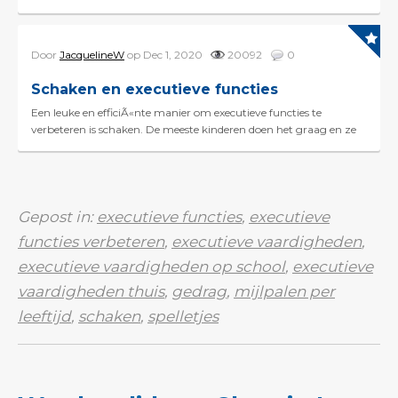
leeftijd gebruiken we deze breinfuncties b...
Door
JacquelineW
op Dec 1, 2020
20092
0
Schaken en executieve functies
Een leuke en efficiÃ«nte manier om executieve functies te
verbeteren is schaken. De meeste kinderen doen het graag en ze
hebben niet eens door dat ze iets aan het leren...
Gepost in:
executieve functies
,
executieve
functies verbeteren
,
executieve vaardigheden
,
executieve vaardigheden op school
,
executieve
vaardigheden thuis
,
gedrag
,
mijlpalen per
leeftijd
,
schaken
,
spelletjes