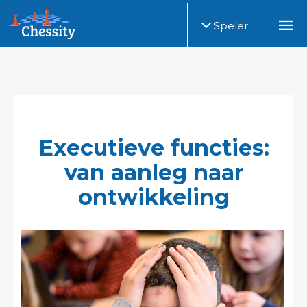
Speler
Executieve functies:
van aanleg naar
ontwikkeling