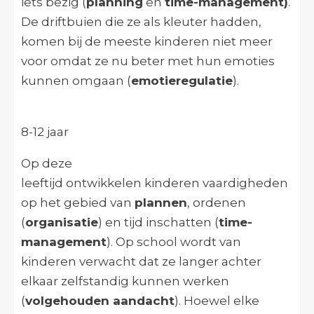
iets bezig (
planning
en
time-management)
.
De driftbuien die ze als kleuter hadden,
komen bij de meeste kinderen niet meer
voor omdat ze nu beter met hun emoties
kunnen omgaan (
emotieregulatie
).
8-12 jaar
Op deze
leeftijd ontwikkelen kinderen vaardigheden
op het gebied van
plannen
, ordenen
(
organisatie
) en tijd inschatten (
time-
management
). Op school wordt van
kinderen verwacht dat ze langer achter
elkaar zelfstandig kunnen werken
(
volgehouden aandacht
). Hoewel elke