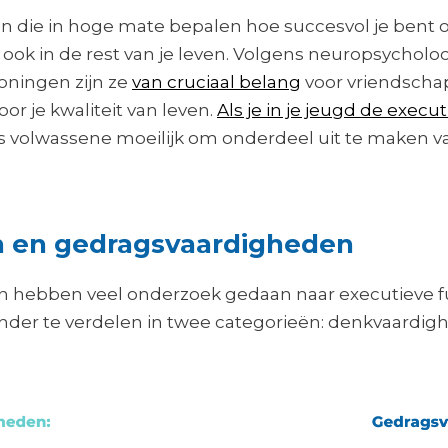
en die in hoge mate bepalen hoe succesvol je bent o
r ook in de rest van je leven. Volgens neuropsycho
roningen zijn ze
van cruciaal belang
voor vriendschap
or je kwaliteit van leven.
Als je in je jeugd de exec
r als volwassene moeilijk om onderdeel uit te maken 
 en gedragsvaardigheden
 hebben veel onderzoek gedaan naar executieve fun
n onder te verdelen in twee categorieën: denkvaardi