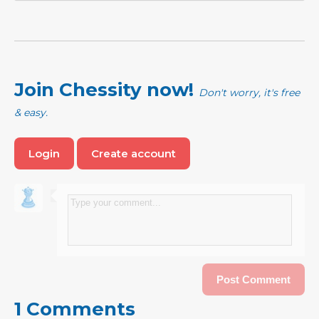
Join Chessity now!
Don't worry, it's free
& easy.
Login
Create account
1 Comments