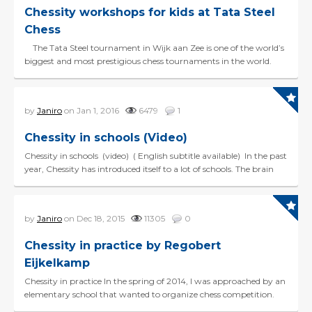
Chessity workshops for kids at Tata Steel
Chess
The Tata Steel tournament in Wijk aan Zee is one of the world’s
biggest and most prestigious chess tournaments in the world.
Nicknamed ‘the ...
by
Janiro
on Jan 1, 2016
6479
1
Chessity in schools (Video)
Chessity in schools (video) ( English subtitle available) In the past
year, Chessity has introduced itself to a lot of schools. The brain
benefits o...
by
Janiro
on Dec 18, 2015
11305
0
Chessity in practice by Regobert
Eijkelkamp
Chessity in practice In the spring of 2014, I was approached by an
elementary school that wanted to organize chess competition.
And before I even knew it, the school had...