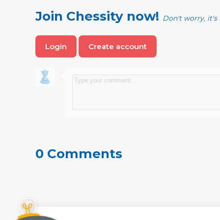
Join Chessity now!
Don't worry, it's 
Login
Create account
0 Comments