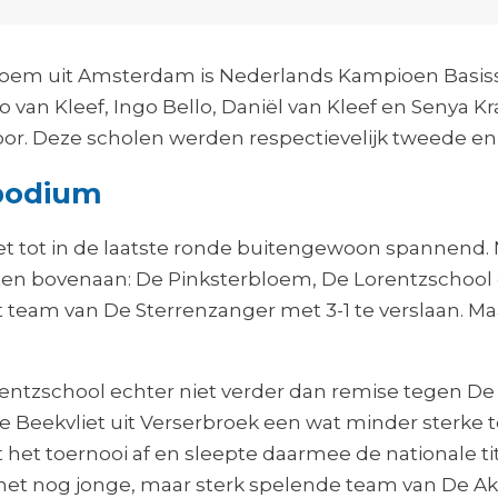
loem uit Amsterdam is Nederlands Kampioen Basi
 van Kleef, Ingo Bello, Daniël van Kleef en
Senya Kr
oor. Deze scholen werden respectievelijk tweede en
 podium
et tot in de laatste ronde buitengewoon spannend.
en bovenaan: De Pinksterbloem, De Lorentzschool 
 team van De Sterrenzanger met 3-1 te verslaan. Ma
entzschool echter niet verder dan remise tegen De S
e Beekvliet uit Verserbroek een wat minder sterke 
 het toernooi af en sleepte daarmee de nationale ti
 het nog jonge, maar sterk spelende team van De Akk