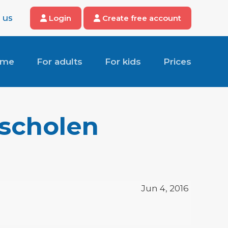
 us
Login
Create free account
ome
For adults
For kids
Prices
sscholen
Jun 4, 2016