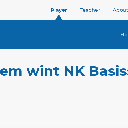
Player
Teacher
About
H
oem wint NK Basi