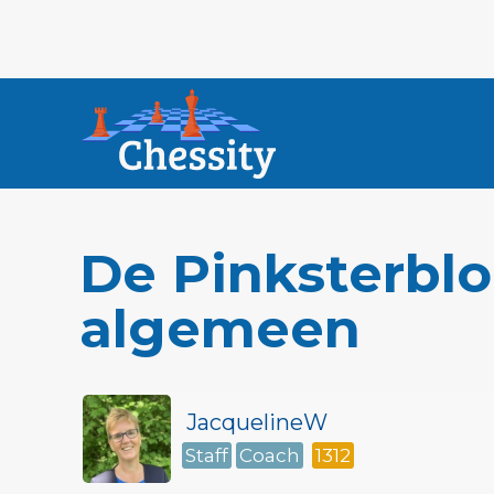
De Pinksterbl
algemeen
JacquelineW
Staff
Coach
1312