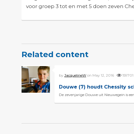
voor groep 3 tot en met 5 doen zeven Ch
Related content
by
JacquelineW
on May 12, 2016
15970
Douwe (7) houdt Chessity s
De zevenjarige Douwe uit Nieuwegein is een v