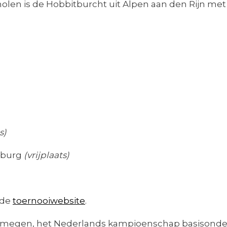
holen is de Hobbitburcht uit Alpen aan den Rijn me
s)
uburg
(vrijplaats)
 de
toernooiwebsite
.
jmegen, het Nederlands kampioenschap basisonderw