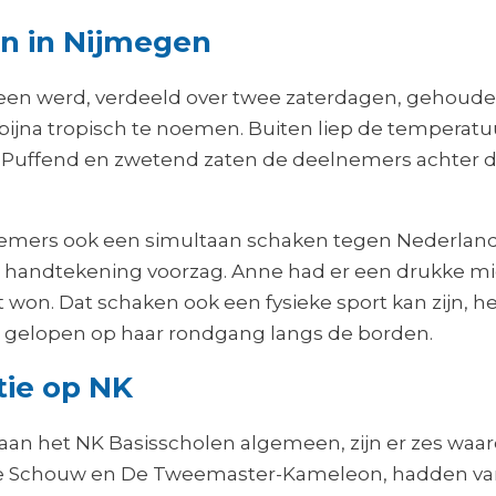
n in Nijmegen
een werd, verdeeld over twee zaterdagen, gehouden
jna tropisch te noemen. Buiten liep de temperatuur
Puffend en zwetend zaten de deelnemers achter de b
mers ook een simultaan schaken tegen Nederland
n handtekening voorzag. Anne had er een drukke midd
t won. Dat schaken ook een fysieke sport kan zijn, 
er gelopen op haar rondgang langs de borden.
ctie op NK
aan het NK Basisscholen algemeen, zijn er zes wa
ode Schouw en De Tweemaster-Kameleon, hadden van