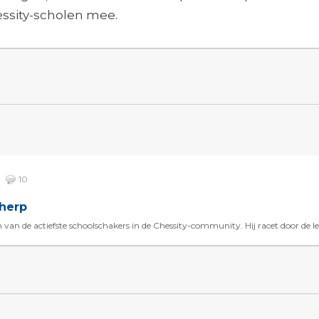
essity-scholen mee.
1
10
cherp
an de actiefste schoolschakers in de Chessity-community. Hij racet door de lesse