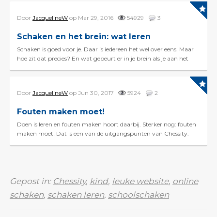
Door
JacquelineW
op Mar 29, 2016
54929
3
Schaken en het brein: wat leren
Schaken is goed voor je. Daar is iedereen het wel over eens. Maar
hoe zit dat precies? En wat gebeurt er in je brein als je aan het
schaken bent? Deze en andere vragen we...
Door
JacquelineW
op Jun 30, 2017
5924
2
Fouten maken moet!
Doen is leren en fouten maken hoort daarbij. Sterker nog: fouten
maken moet! Dat is een van de uitgangspunten van Chessity.
Want productive failure, leren van je eig...
Gepost in:
Chessity
,
kind
,
leuke website
,
online
schaken
,
schaken leren
,
schoolschaken