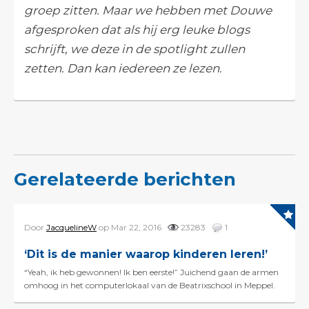
groep zitten. Maar we hebben met Douwe
afgesproken dat als hij erg leuke blogs
schrijft, we deze in de spotlight zullen
zetten. Dan kan iedereen ze lezen.
Gerelateerde berichten
Door
JacquelineW
op Mar 22, 2016
23283
1
‘Dit is de manier waarop kinderen leren!’
“Yeah, ik heb gewonnen! Ik ben eerste!” Juichend gaan de armen
omhoog in het computerlokaal van de Beatrixschool in Meppel.
Op het beeldscherm zoeft een blauw...