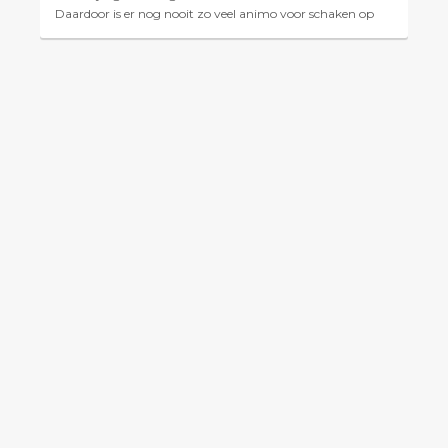
Daardoor is er nog nooit zo veel animo voor schaken op
school geweest als nu. Dat biedt verenigingen, schaaktr...