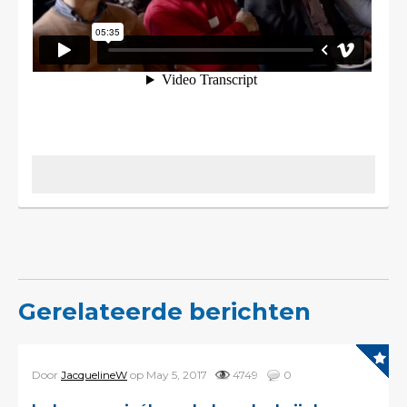
Gerelateerde berichten
Door
JacquelineW
op May 5, 2017
4749
0