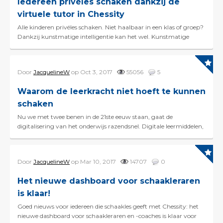
Iedereen privéles schaken dankzij de
virtuele tutor in Chessity
Alle kinderen privéles schaken. Niet haalbaar in een klas of groep?
Dankzij kunstmatige intelligentie kan het wel. Kunstmatige
intelligentie wordt volop ...
Door
JacquelineW
op Oct 3, 2017
55056
5
Waarom de leerkracht niet hoeft te kunnen
schaken
Nu we met twee benen in de 21ste eeuw staan, gaat de
digitalisering van het onderwijs razendsnel. Digitale leermiddelen,
zoals Chessity op schaakgebied, neme...
Door
JacquelineW
op Mar 10, 2017
14707
0
Het nieuwe dashboard voor schaakleraren
is klaar!
Goed nieuws voor iedereen die schaakles geeft met Chessity: het
nieuwe dashboard voor schaakleraren en -coaches is klaar voor