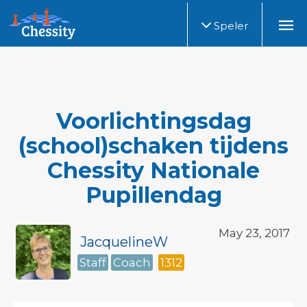
Speler
Voorlichtingsdag
(school)schaken tijdens
Chessity Nationale
Pupillendag
May 23, 2017
JacquelineW
Staff
Coach
1312