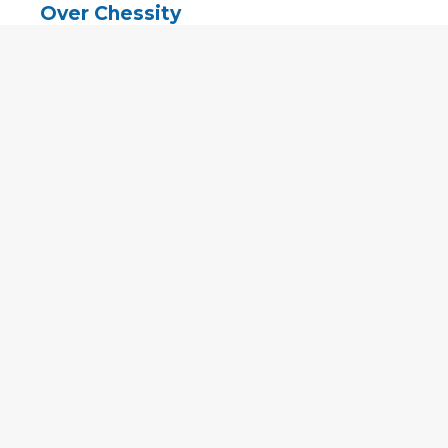
Over Chessity
In de media
Online schaaklessen
Kenniscentrum
Voorwaarden
Contact
Contact
English
•
Nederlands
•
Deutsch
•
Français
•
Svenska
•
Espagnol
•
Czech
© 2011 - 2026 Chessity B.V.
•
Privacy
•
Imprint
•
Cookie-instellingen