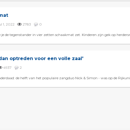
mat
ul 1, 2022
2783
0
 je de tegenstander in vier zetten schaakmat zet. Kinderen zijn gek op herder
an optreden voor een volle zaal'
4937
2
erdaad: de helft van het populaire zangduo Nick & Simon - was op de Rijkunive