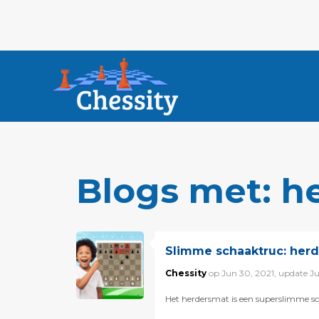
Blogs met: h
Slimme schaaktruc: her
Chessity
op Jun 30, 2021, update J
Het herdersmat is een superslimme sch