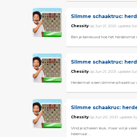
Slimme schaaktruc: her
Chessity
op Jun 21, 2021, update Ju
Ben je benieuwd hoe het herdersmat eru
Slimme schaaktruc: her
Chessity
op Jun 21, 2021, update Ju
Herdermat is een slimme schaaktruc wa
Slimme schaakruc: herd
Chessity
op Jun 20, 2021, update J
Vind je schaken leuk, maar wil je va
helemaal ...