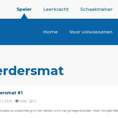
Speler
Leerkracht
Schaaktrainer
Home
Voor volwassenen
erdersmat
dersmat #1
ul 1, 2022
1466
0
aaktruc waarmee jij in vier zetten wint van je tegenstander. Hoe? Simpel! Bekij