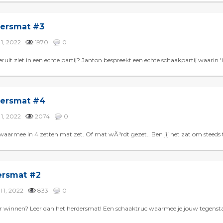
dersmat #3
l 1, 2022
1970
0
it ziet in een echte partij? Janton bespreekt een echte schaakpartij waarin 'ie
dersmat #4
l 1, 2022
2074
0
armee in 4 zetten mat zet. Of mat wÃ³rdt gezet.. Ben jij het zat om steeds te
ersmat #2
ul 1, 2022
833
0
ker winnen? Leer dan het herdersmat! Een schaaktruc waarmee je jouw tegensta