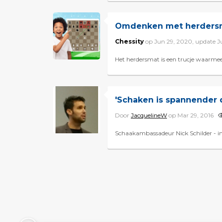
Omdenken met herders
Chessity
op Jun 29, 2020, update J
Het herdersmat is een trucje waarmee
'Schaken is spannender d
Door
JacquelineW
op Mar 29, 2016
Schaakambassadeur Nick Schilder - ind