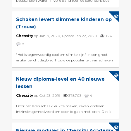
basisscholen waren in volle gang toen de coronacrisis de
boel plat legde. Als alternatief houdt de Schaakbond op 13
juni he...
Schaken levert slimmere kinderen op
(Trouw)
Chessity
op Jan 17, 2020, update Jan 22, 2020
1857
0
"Het is tegenwoordig cool om slim te zijn." In een groot
artikel belicht dagblad Trouw de populariteit van schaken
onder kinderen. Ook de bijdrage van Ch...
Nieuw diploma-level en 40 nieuwe
lessen
Chessity
op Oct 23, 2019
378703
4
Door het leren schaak leuk te maken, raken kinderen
intrinsiek gemotiveerd om door te gaan met leren. Dat is
een van de basisprincipes van Chessity. En het werkt: st...
Nieuwe modules in Chessity Academy