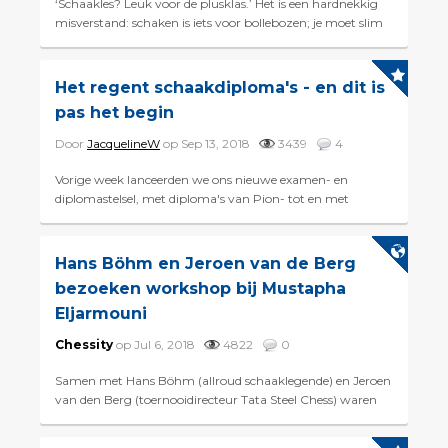
‘Schaakles? Leuk voor de plusklas.’ Het is een hardnekkig
misverstand: schaken is iets voor bollebozen; je moet slim
zijn om het te kunnen leren en al helem...
Het regent schaakdiploma's - en dit is
pas het begin
Door
JacquelineW
op Sep 13, 2018
3439
4
Vorige week lanceerden we ons nieuwe examen- en
diplomastelsel, met diploma's van Pion- tot en met
Koning-niveau. Wat er sindsdien gebeurt, overtreft onze
stoutste verwac...
Hans Böhm en Jeroen van de Berg
bezoeken workshop bij Mustapha
Eljarmouni
Chessity
op Jul 6, 2018
4822
0
Samen met Hans Böhm (allroud schaaklegende) en Jeroen
van den Berg (toernooidirecteur Tata Steel Chess) waren
we te gast bij Mustapha Eljarmouni op de Sint-Jan
Schoo...