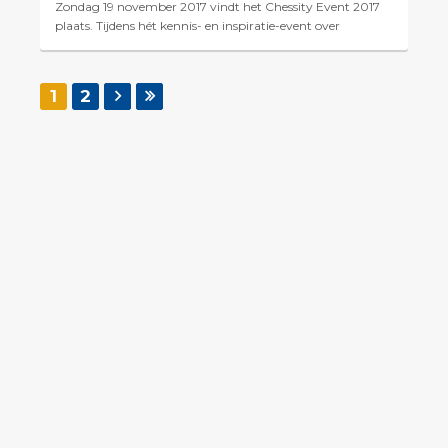
Zondag 19 november 2017 vindt het Chessity Event 2017
plaats. Tijdens hét kennis- en inspiratie-event over
innovatief digitaal schaakonderwijs ontdek je welke ka...
1
2