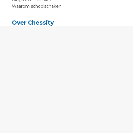
Waarom schoolschaken
Over Chessity
In de media
Online schaaklessen
Kenniscentrum
Voorwaarden
Contact
Contact
English
•
Nederlands
•
Deutsch
•
Français
•
Svenska
•
Espagnol
•
Czech
© 2011 - 2026 Chessity B.V.
•
Privacy
•
Imprint