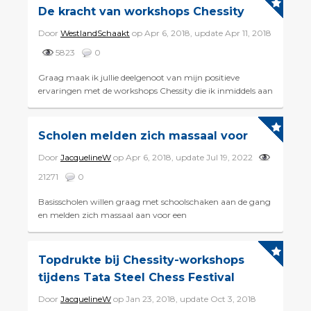
De kracht van workshops Chessity
Door
WestlandSchaakt
op Apr 6, 2018, update Apr 11, 2018
5823
0
Graag maak ik jullie deelgenoot van mijn positieve
ervaringen met de workshops Chessity die ik inmiddels aan
meer dan 1.200 kinderen heb mogen geven. Vrijwel altijd
heb i...
Scholen melden zich massaal voor
Door
JacquelineW
op Apr 6, 2018, update Jul 19, 2022
21271
0
Basisscholen willen graag met schoolschaken aan de gang
en melden zich massaal aan voor een
kennismakingsworkshop met Chessity. Sinds we vorige
week bekend maakten dat&...
Topdrukte bij Chessity-workshops
tijdens Tata Steel Chess Festival
Door
JacquelineW
op Jan 23, 2018, update Oct 3, 2018