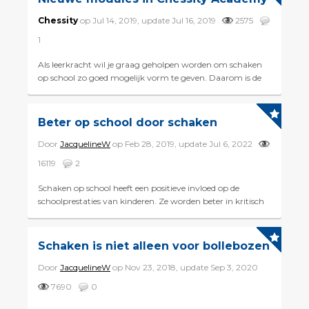
Chessity
op Jul 14, 2019, update Jul 16, 2019
2575
1
Als leerkracht wil je graag geholpen worden om schaken
op school zo goed mogelijk vorm te geven. Daarom is de
Chessity Academy uitgebreid met twee nieuwe modules,
die h...
Beter op school door schaken
Door
JacquelineW
op Feb 28, 2019, update Jul 6, 2022
16119
2
Schaken op school heeft een positieve invloed op de
schoolprestaties van kinderen. Ze worden beter in kritisch
denken en scoren hoger op 21e-eeuwse vaardigheden dan
leeft...
Schaken is niet alleen voor bollebozen
Door
JacquelineW
op Nov 23, 2018, update Sep 3, 2020
7690
0