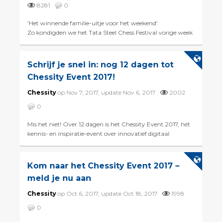
8281
0
'Het winnende familie-uitje voor het weekend'.
Zo kondigden we het Tata Steel Chess Festival vorige week
aan op onze Facebook-pagina. En daar bleek geen ...
Schrijf je snel in: nog 12 dagen tot
Chessity Event 2017!
Chessity
op Nov 7, 2017, update Nov 6, 2017
2002
0
Mis het niet! Over 12 dagen is het Chessity Event 2017, hét
kennis- en inspiratie-event over innovatief digitaal
schaakonderwijs. We hebben een gevarieerd pro...
Kom naar het Chessity Event 2017 –
meld je nu aan
Chessity
op Oct 6, 2017, update Oct 18, 2017
1998
0