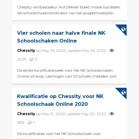
Chessity-ambassadeur Ard Dekker boekt mooie successen.
Als schoolschaakcoördinator van het jeugdschaakplan
Westland is hij de drijvende kracht achter het projec...
Vier scholen naar halve finale NK
Schoolschaken Online
Chessity
op May 25, 2020, update May 26, 2020
2029
3
De eerste kwalificatieweek voor het NK Schoolschaken
Online zit erop. Leerlingen van 121 scholen meldden zich
tussen maandagochtend uur en zondagavond in de Che...
Kwalificatie op Chessity voor NK
Schoolschaak Online 2020
Chessity
op May 19, 2020, update May 20, 2020
1653
1
De kwalificaties voor het NK Schoolschaak voor