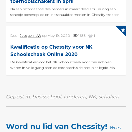
toernooischakers in april
Na een recordaantal deelnemers in maart deed april er nog een
schepje bovenop: de online schaaktoernooien in Chessity trokken
maar liefst 21.368 jeugdige schake...
Door
JacquelineW
op May 19, 2020
1656
1
Kwalificatie op Chessity voor NK
Schoolschaak Online 2020
De kwalificaties voor het NK Schoolschaak voor basisscholen
waren in volle gang toen de coronacrisis de boel plat legde. Als
alternatief houdt de Schaakbond op 13 juni he...
Gepost in:
basisschool
,
kinderen
,
NK
,
schaken
Word nu lid van Chessity!
Wees