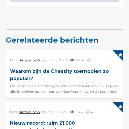
Gerelateerde berichten
Door
JacquelineW
op May 5, 2020
2604
1
Waarom zijn de Chessity toernooien zo
populair?
Online schaken is booming en schaaktoernooien spelen kun je op
allerlei plekken op het internet. Maar voor kinderen die beginnen
met schaken is een toernooi op een schaak...
Door
JacquelineW
op May 6, 2020
1548
4
Nieuw record: ruim 21.000