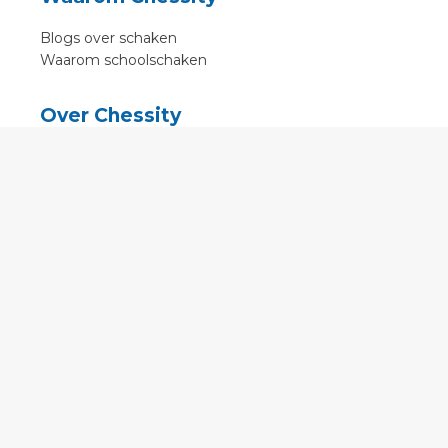
Blogs over schaken
Waarom schoolschaken
Over Chessity
In de media
Online schaaklessen
Kenniscentrum
Voorwaarden
Contact
Contact
English
•
Nederlands
•
Deutsch
•
Français
•
Svenska
•
Espagnol
•
Czech