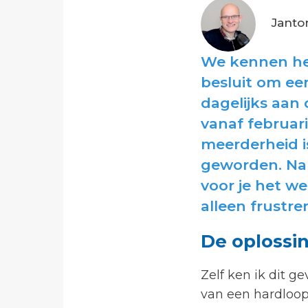
Janto
We kennen he
besluit om ee
dagelijks aan
vanaf februari
meerderheid is
geworden. Na 
voor je het wee
alleen frustr
De oplossin
Zelf ken ik dit 
van een hardloop