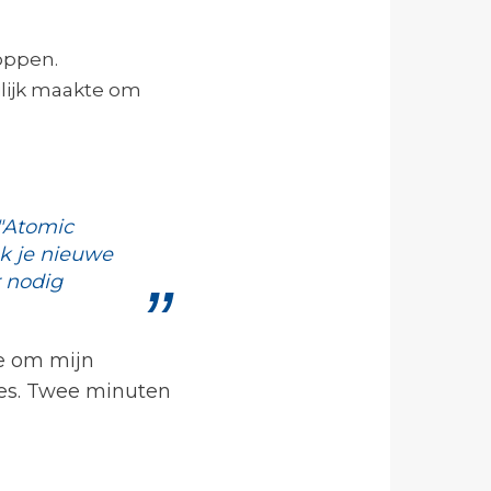
toppen.
ilijk maakte om
 "Atomic
ak je nieuwe
r nodig
te om mijn
les. Twee minuten