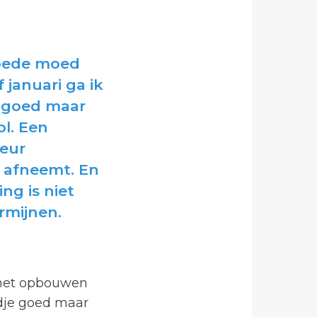
goede moed
januari ga ik
n goed maar
ol. Een
teur
e afneemt. En
ing is niet
rmijnen.
t het opbouwen
jdje goed maar