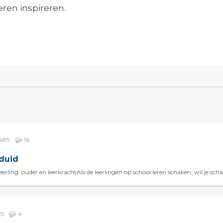
eren inspireren.
2489
16
 duid
eerling, ouder en leerkrachtAls de leerlingen op school leren schaken, wil je sc
25
4