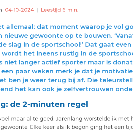
n
04-10-2024
|
Leestijd 6 min.
t allemaal: dat moment waarop je vol 
n nieuwe gewoonte op te bouwen. ‘Vanaf 
 de slag in de sportschool!’ Dat gaat eve
 wordt het ineens rustig in de sportscho
 niet langer actief sporter maar is dona
een paar weken merk je dat je motivati
t ben je weer terug bij af. Die teleurstell
erend het kan ook je zelfvertrouwen onde
g: de 2-minuten regel
gevoel maar al te goed. Jarenlang worstelde ik me
gewoonte. Elke keer als ik begon ging het een ti