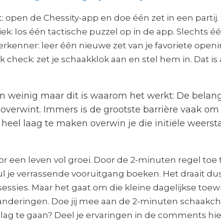
: open de Chessity-app en doe één zet in een partij. 
ek: los één tactische puzzel op in de app. Slechts éé
kenner: leer één nieuwe zet van je favoriete openi
 check: zet je schaakklok aan en stel hem in. Dat is a
en weinig maar dit is waarom het werkt: De belang
 overwint. Immers is de grootste barrière vaak om
heel laag te maken overwin je die initiële weerst
 een leven vol groei. Door de 2-minuten regel toe 
l je verrassende vooruitgang boeken. Het draait du
ssies. Maar het gaat om die kleine dagelijkse toewij
eranderingen. Doe jij mee aan de 2-minuten schaakc
lag te gaan? Deel je ervaringen in de comments hi