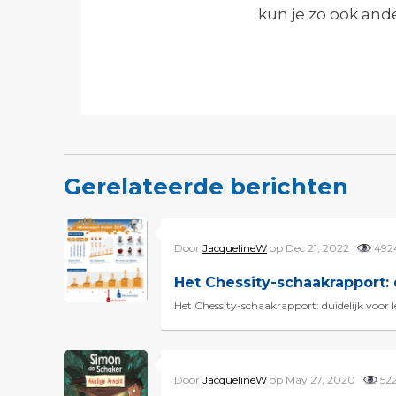
kun je zo ook and
Gerelateerde berichten
Door
JacquelineW
op Dec 21, 2022
49
Het Chessity-schaakrapport:
Het Chessity-schaakrapport: duidelijk voor l
Door
JacquelineW
op May 27, 2020
52