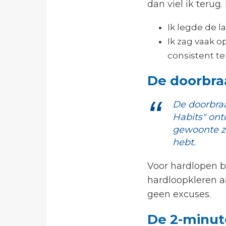
dan viel ik terug
Ik legde de l
Ik zag vaak 
consistent te 
De doorbra
De doorbraa
Habits" ont
gewoonte zo
hebt.
Voor hardlopen b
hardloopkleren a
geen excuses.
De 2-minut