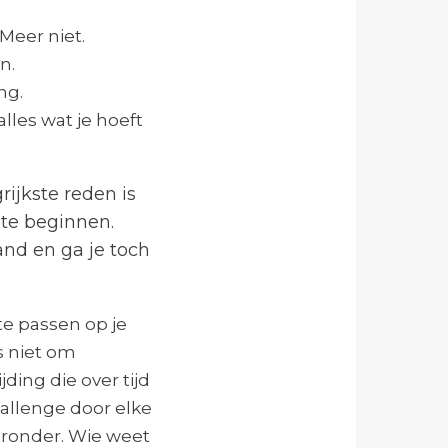
Meer niet.
n.
ng.
lles wat je hoeft
rijkste reden is
 te beginnen.
and en ga je toch
te passen op je
s niet om
ding die over tijd
hallenge door elke
eronder. Wie weet