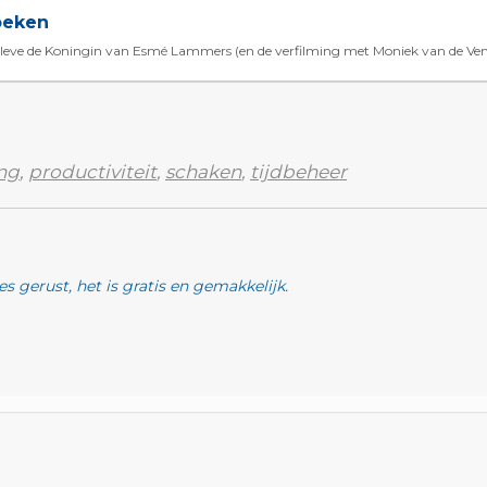
oeken
 leve de Koningin van Esmé Lammers (en de verfilming met Moniek van de Ven)
ng
,
productiviteit
,
schaken
,
tijdbeheer
s gerust, het is gratis en gemakkelijk.