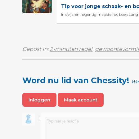
Tip voor jonge schaak- en b
In de jaren negentig maakte het boek Lang
Gepost in:
2-minuten regel
,
gewoontevormi
Word nu lid van Chessity!
Wee
Inloggen
Maak account