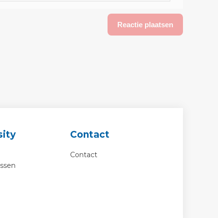
ity
Contact
Contact
essen