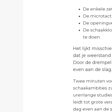
De enkele zet
De microtacti
De openingver
De schaakklok
te doen.
Het lijkt misschi
dat je weerstand
Door de drempel 
even aan de slag.
Twee minuten voor
schaakambities zu
urenlange studiese
leidt tot grote v
dag even aan de s