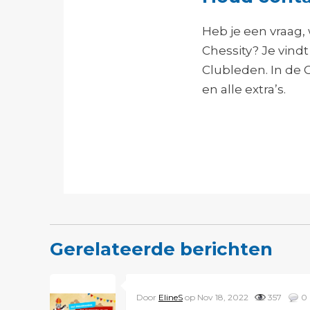
Heb je een vraag, 
Chessity? Je vindt
Clubleden. In de 
en alle extra’s.
Gerelateerde berichten
Door
ElineS
op Nov 18, 2022
357
0