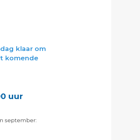
sdag klaar om
aat komende
00 uur
 In september: