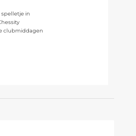
spelletje in
Chessity
 de clubmiddagen