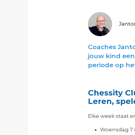
Janto
Coaches Janto
jouw kind een
periode op h
Chessity Cl
Leren, spel
Elke week staat e
Woensdag 7 s