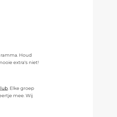
ogramma. Houd
oie extra's niet!
club
. Elke groep
ertje mee. Wij