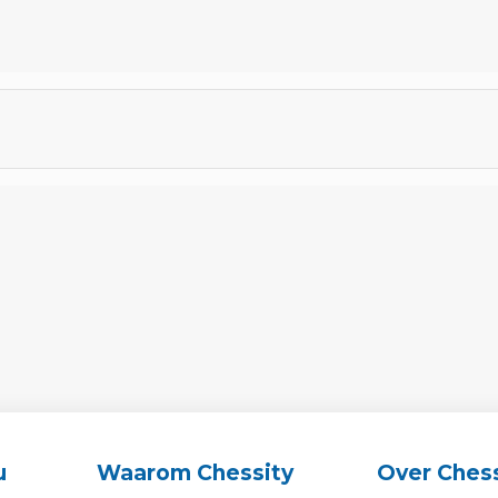
u
Waarom Chessity
Over Chess