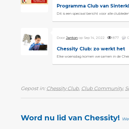
Programma Club van Sinterk
Dit is een speciaal bericht voor alle cluble
Door
Janton
op Sep 14, 2022
877
Chessity Club: zo werkt het
Elke woensdag komen we samen in de Chessi
Gepost in:
Chessity Club
,
Club Community
,
S
Word nu lid van Chessity!
Wee