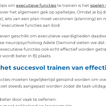
tips om
executieve functies
te trainen is het
spelen 
n over het algemeen gek op spelletjes. Omdat je bij 
ie), iets van een plan moet verzinnen (planning) 
lf executieve functies aan bod.
ijn even geschikt om executieve vaardigheden daadwer
se neuropsycholoog Adele Diamond weten we dat 
ecutieve functies ook echt effectief worden getraind
e wordt beter in B) plaats.
et succesvol trainen van effecti
ties moeten tegelijkertijd getraind worden om over
et steeds aangepast worden zodat de taak uitdagend
beter door vaak te oefenen;
 moet prikkelend en leerzaam zijn.