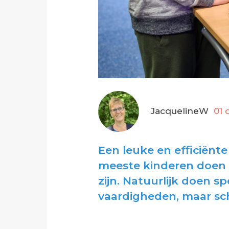
JacquelineW
01
Een leuke en efficiënt
meeste kinderen doen h
zijn. Natuurlijk doen s
vaardigheden, maar sc