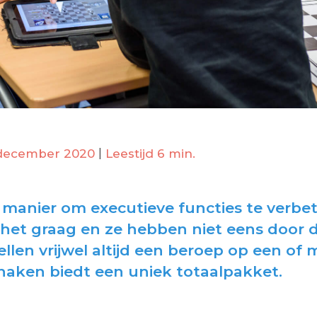
 december 2020
|
Leestijd 6 min.
e manier om executieve functies te verbe
et graag en ze hebben niet eens door da
pellen vrijwel altijd een beroep op een of
haken biedt een uniek totaalpakket.