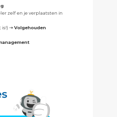
ag
r zelf en je verplaatsten in
is!)
➝ Volgehouden
management