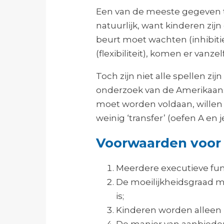
Een van de meeste gegeven 
natuurlijk, want kinderen zij
beurt moet wachten (inhibit
(flexibiliteit), komen er vanze
Toch zijn niet alle spellen z
onderzoek van de Amerikaan
moet worden voldaan, willen ex
weinig ‘transfer’ (oefen A en j
Voorwaarden voor h
Meerdere executieve func
De moeilijkheidsgraad mo
is;
Kinderen worden alleen 
De manier van aanbieden