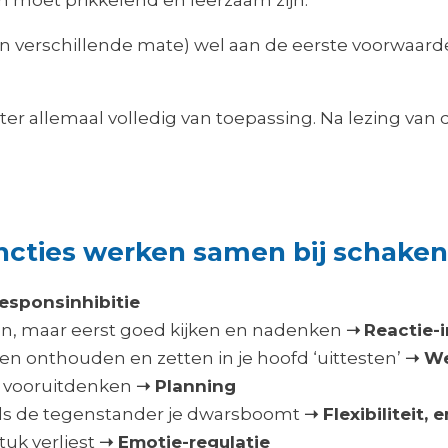
n verschillende mate) wel aan de eerste voorwaarde,
er allemaal volledig van toepassing. Na lezing van d
uncties werken samen bij schaken
esponsinhibitie
en, maar eerst goed kijken en nadenken
➝
Reactie-i
en onthouden en zetten in je hoofd ‘uittesten’
➝ W
 vooruitdenken
➝ Planning
als de tegenstander je dwarsboomt
➝ Flexibiliteit,
stuk verliest
➝ Emotie-regulatie