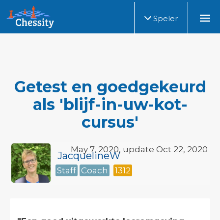
Speler
Getest en goedgekeurd
als 'blijf-in-uw-kot-
cursus'
May 7, 2020, update Oct 22, 2020
JacquelineW
Staff
Coach
1312