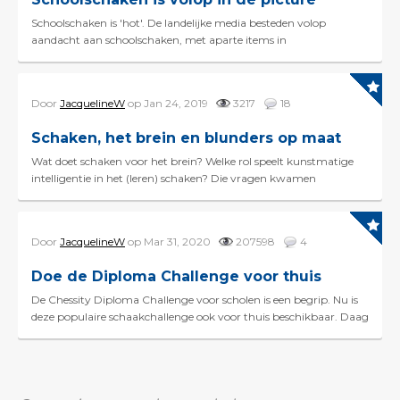
Schoolschaken is 'hot'. De landelijke media besteden volop
aandacht aan schoolschaken, met aparte items in
nieuwsrubrieken op tv en paginagrote artikelen i...
Door
JacquelineW
op Jan 24, 2019
3217
18
Schaken, het brein en blunders op maat
Wat doet schaken voor het brein? Welke rol speelt kunstmatige
intelligentie in het (leren) schaken? Die vragen kwamen
woensdag aan de orde tijdens een seminar over dit ...
Door
JacquelineW
op Mar 31, 2020
207598
4
Doe de Diploma Challenge voor thuis
De Chessity Diploma Challenge voor scholen is een begrip. Nu is
deze populaire schaakchallenge ook voor thuis beschikbaar. Daag
je kind(eren) uit om in drie weken tijd he...