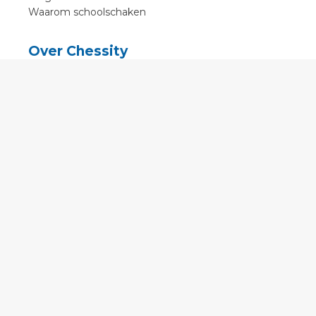
Waarom schoolschaken
Over Chessity
In de media
Online schaaklessen
Kenniscentrum
Voorwaarden
Contact
Contact
English
•
Nederlands
•
Deutsch
•
Français
•
Svenska
•
Espagnol
•
Czech
© 2011 - 2026 Chessity B.V.
•
Privacy
•
Imprint