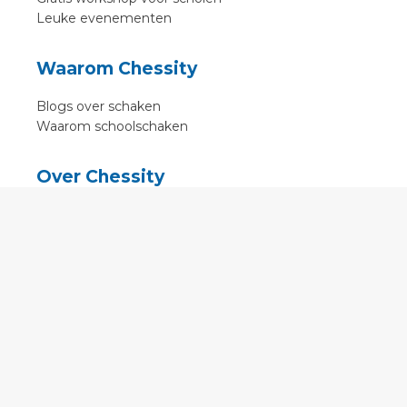
Leuke evenementen
Waarom Chessity
Blogs over schaken
Waarom schoolschaken
Over Chessity
In de media
Online schaaklessen
Kenniscentrum
Voorwaarden
Contact
Contact