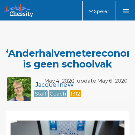
Speler
‘Anderhalvemetereconom
is geen schoolvak
May 4, 2020, update May 6, 2020
JacquelineW
Staff
Coach
1312