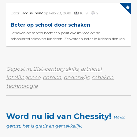
Door
JacquelineW
op Feb 28, 2019
16119
2
Beter op school door schaken
Schaken op school heeft een positieve invloed op de
schoolprestaties van kinderen. Ze worden beter in kritisch denken
en scoren hoger op 21e-eeuwse vaardigheden dan leeft...
Gepost in:
21st-century skills
,
artificial
intellingence
,
corona
,
onderwijs
,
schaken
,
technologie
Word nu lid van Chessity!
Wees
gerust, het is gratis en gemakkelijk.