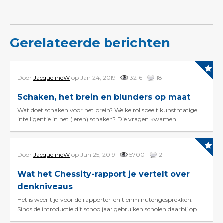
Gerelateerde berichten
Door
JacquelineW
op Jan 24, 2019
3216
18
Schaken, het brein en blunders op maat
Wat doet schaken voor het brein? Welke rol speelt kunstmatige
intelligentie in het (leren) schaken? Die vragen kwamen
woensdag aan de orde tijdens een seminar over dit ...
Door
JacquelineW
op Jun 25, 2019
5700
2
Wat het Chessity-rapport je vertelt over
denkniveaus
Het is weer tijd voor de rapporten en tienminutengesprekken.
Sinds de introductie dit schooljaar gebruiken scholen daarbij op
grote schaal het Chessity schaakrapport. Het...