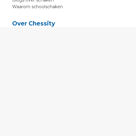
Blogs over schaken
Waarom schoolschaken
Over Chessity
In de media
Online schaaklessen
Kenniscentrum
Voorwaarden
Contact
Contact
English
•
Nederlands
•
Deutsch
•
Français
•
Svenska
•
Espagnol
•
Czech