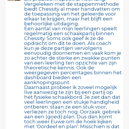
Vergeleken met de stappenmethode
biedt Chessity al meer handvatten om
de toepassing van het geleerde voor
elkaar te krijgen, maar het blijft een
behoorlijke uitdaging.
Een aantal van mijn leerlingen speelt
regelmatig een schaakpartij binnen
Chessity. Soms ook geef ik ze de
opdracht om dit te doen. Als coach
kun je deze partijen vervolgens
eenvoudig doornemen en vaak kom je
zo achter de sterke en zwakke punten
van een leerling ten opzichte van zijn
theoretische kennis. Ook de
weergegeven percentages binnen het
dashboard bieden een
aanknopingspunt.
Daarnaast probeer ik zoveel mogelijk
live aanwezig te zijn bij een partij op
het fysieke schaakbord. Je ziet dan dat
veel leerlingen een stukje handigheid
ontberen: staan ze een stuk voor,
verliezen ze toch nog. Oorzaak: gebrek
aan een (goed) plan. Dus dan komt
toch weer Euwe om de hoek kijken
met 'Oordeel en plan'. Misschien is dat