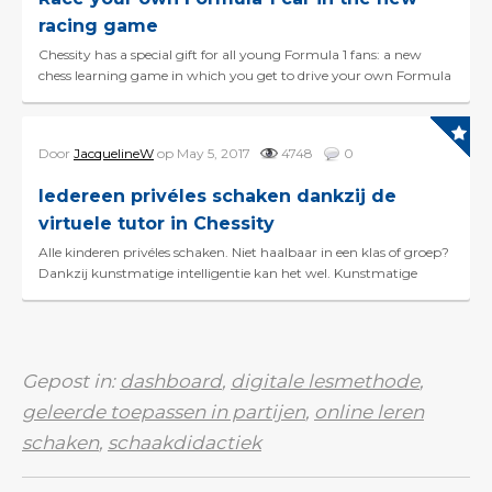
racing game
Chessity has a special gift for all young Formula 1 fans: a new
chess learning game in which you get to drive your own Formula
1 car. The new racing game is included in t...
Door
JacquelineW
op May 5, 2017
4748
0
Iedereen privéles schaken dankzij de
virtuele tutor in Chessity
Alle kinderen privéles schaken. Niet haalbaar in een klas of groep?
Dankzij kunstmatige intelligentie kan het wel. Kunstmatige
intelligentie wordt volop ...
Gepost in:
dashboard
,
digitale lesmethode
,
geleerde toepassen in partijen
,
online leren
schaken
,
schaakdidactiek