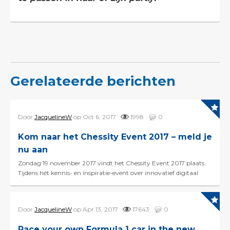
Gerelateerde berichten
Door
JacquelineW
op Oct 6, 2017
1998
0
Kom naar het Chessity Event 2017 – meld je
nu aan
Zondag 19 november 2017 vindt het Chessity Event 2017 plaats.
Tijdens hét kennis- en inspiratie-event over innovatief digitaal
schaakonderwijs ontdek je welke ka...
Door
JacquelineW
op Apr 13, 2017
17643
0
Race your own Formula 1 car in the new