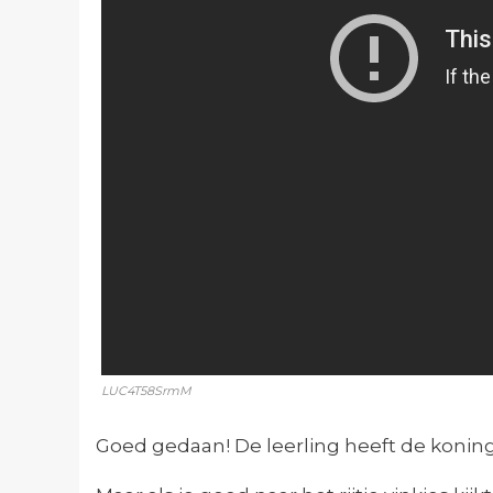
LUC4T58SrmM
Goed gedaan! De leerling heeft de koning s