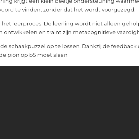
eerling krijgt een klein beetje ondersteuning waarme
ntwoord te vinden, zonder dat het wordt voorgezegd.
n het leerproces. De leerling wordt niet alleen geho
n ontwikkelen en traint zijn metacognitieve vaardi
de schaakpuzzel op te lossen. Dankzij de feedback e
de pion op b5 moet slaan: