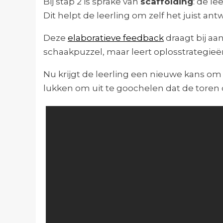
Bij stap 2 is sprake van
scaffolding
: de l
Dit helpt de leerling om zelf het juist a
Deze
elaboratieve feedback
draagt bij aa
schaakpuzzel, maar leert oplosstrategieë
Nu krijgt de leerling een nieuwe kans om 
lukken om uit te goochelen dat de toren 