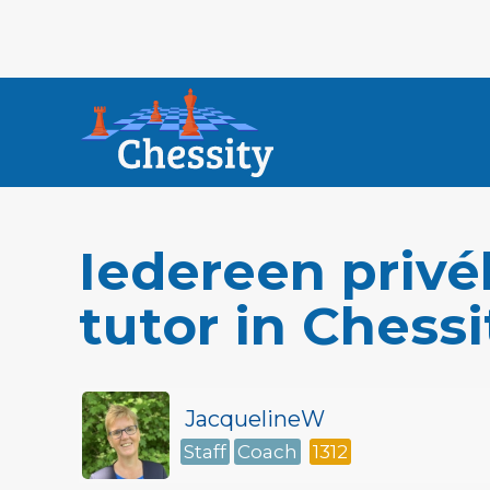
Iedereen privé
tutor in Chessi
JacquelineW
Staff
Coach
1312