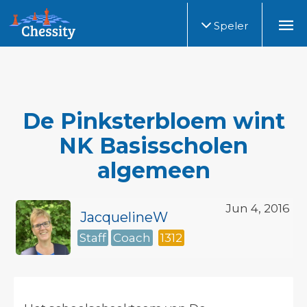
Speler
De Pinksterbloem wint
NK Basisscholen
algemeen
Jun 4, 2016
JacquelineW
Staff
Coach
1312