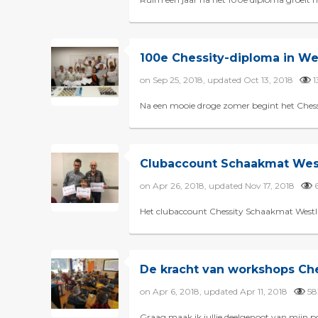
100e Chessity-diploma in We
on Sep 25, 2018, updated Oct 13, 2018
1
Na een mooie droge zomer begint het Chessi
Clubaccount Schaakmat West
on Apr 26, 2018, updated Nov 17, 2018
Het clubaccount Chessity Schaakmat Westla
De kracht van workshops Che
on Apr 6, 2018, updated Apr 11, 2018
5
Graag maak ik jullie deelgenoot van mijn po