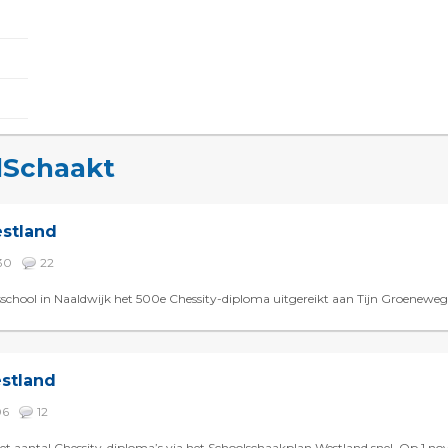
dSchaakt
estland
30
22
school in Naaldwijk het 500e Chessity-diploma uitgereikt aan Tijn Groenewege
estland
06
12
et aantal Chessity-diploma’s via het Schoolschaakplan Westland snel. Op 1 nov