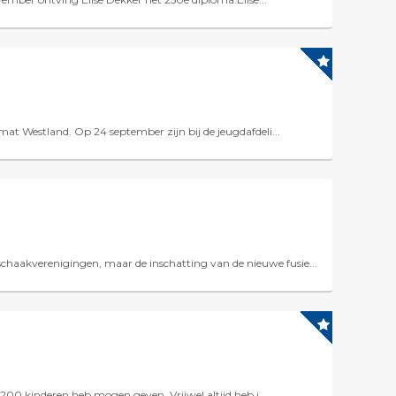
t Westland. Op 24 september zijn bij de jeugdafdeli...
aakverenigingen, maar de inschatting van de nieuwe fusie...
200 kinderen heb mogen geven. Vrijwel altijd heb i...