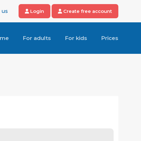
 us
Login
Create free account
ome
For adults
For kids
Prices