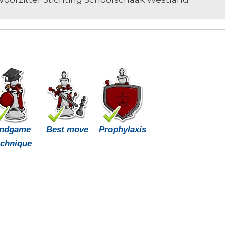
ndgame
Best move
Prophylaxis
echnique