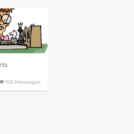
rts
106 Messages