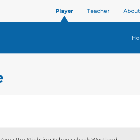
Player
Teacher
About
H
e
Voorzitter Stichting Schoolschaak Westland