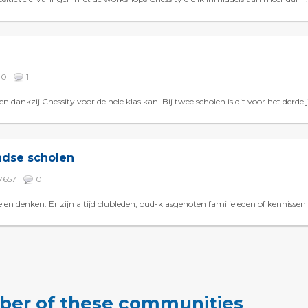
30
1
dankzij Chessity voor de hele klas kan. Bij twee scholen is dit voor het derde ja
ndse scholen
7657
0
len denken. Er zijn altijd clubleden, oud-klasgenoten familieleden of kennissen 
ber of these communities