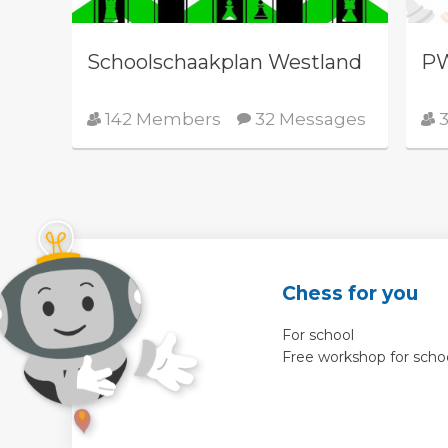
Schoolschaakplan Westland
PW
142 Members
32 Messages
3
Chess for you
For school
Free workshop for scho