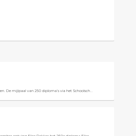
n. De mijlpaal van 250 diploma’s via het Schoolsch...
ember ontving Elise Dekker het 250e diploma.Elise...