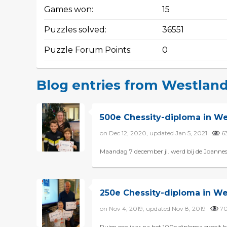
Games won:
15
Puzzles solved:
36551
Puzzle Forum Points:
0
Blog entries from Westlan
500e Chessity-diploma in W
on Dec 12, 2020, updated Jan 5, 2021
6
Maandag 7 december jl. werd bij de Joannes
250e Chessity-diploma in W
on Nov 4, 2019, updated Nov 8, 2019
7
Ruim een jaar na het 100e diploma groeit h