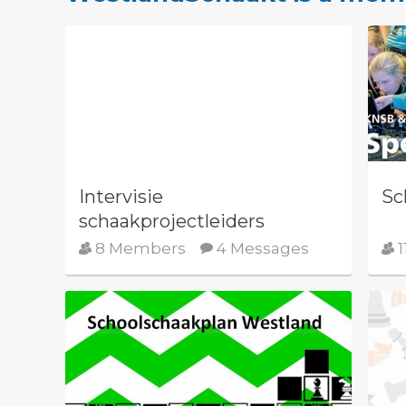
Intervisie
Sc
schaakprojectleiders
8 Members
4 Messages
1