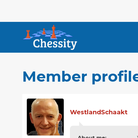
Member profil
WestlandSchaakt
About me: