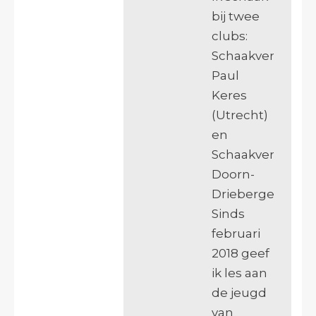
bij twee
clubs:
Schaakverenigin
Paul
Keres
(Utrecht)
en
Schaakverenigin
Doorn-
Driebergen.
Sinds
februari
2018 geef
ik les aan
de jeugd
van