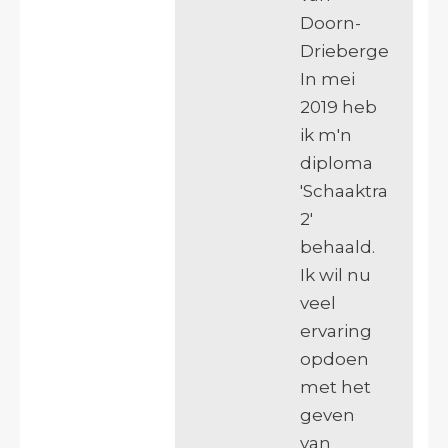
Doorn-
Driebergen.
In mei
2019 heb
ik m'n
diploma
'Schaaktrainer
2'
behaald.
Ik wil nu
veel
ervaring
opdoen
met het
geven
van