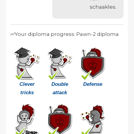
schaakles.
Your diploma progress: Pawn-2 diploma
Clever
Double
Defense
tricks
attack