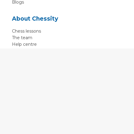
Blogs
About Chessity
Chess lessons
The team
Help centre
Terms of use
Contact
Contact us
English
•
Nederlands
•
Deutsch
•
Français
•
Svenska
•
Espagnol
•
Czech
© 2011 - 2026 Chessity B.V.
•
Privacy
•
Imprint