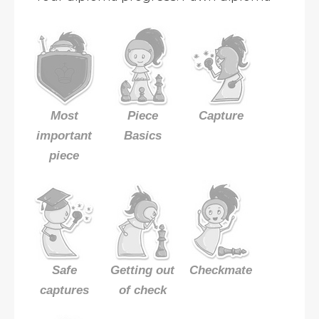
Most
Piece
Capture
important
Basics
piece
Safe
Getting out
Checkmate
captures
of check