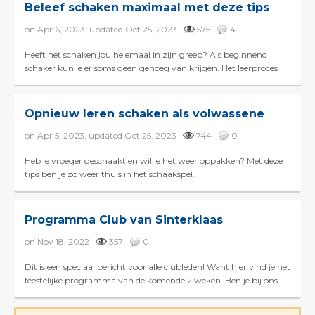
Beleef schaken maximaal met deze tips
on Apr 6, 2023, updated Oct 25, 2023
575
4
Heeft het schaken jou helemaal in zijn greep? Als beginnend
schaker kun je er soms geen genoeg van krijgen. Het leerproces
gaat snel. Elke les of zet leer je iets nieuws....
Opnieuw leren schaken als volwassene
on Apr 5, 2023, updated Oct 25, 2023
744
0
Heb je vroeger geschaakt en wil je het weer oppakken? Met deze
tips ben je zo weer thuis in het schaakspel.
Programma Club van Sinterklaas
on Nov 18, 2022
357
0
Dit is een speciaal bericht voor alle clubleden! Want hier vind je het
feestelijke programma van de komende 2 weken. Ben je bij ons
Sinterschaakfeest?