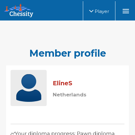
Player
Member profile
ElineS
Netherlands
Your diploma progress: Pawn diploma