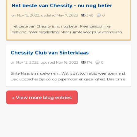
Het beste van Chessity - nu nog beter
on Nov 15, 2022, updated May 7, 2023
348
0
Het beste van Chessity is nu nog beter. Meer persoonlijke
beleving, meer begeleiding. Meer ruimte voor jouw voorkeuren.
Krijg hier een voorproefje. En probeer het vooral ...
Chessity Club van Sinterklaas
on Nov 12, 2022, updated Nov 16, 2022
174
0
Sinterklaas is aangekomen... Wat is dat toch altijd weer spannend.
De clubcoaches zijn dol op pepernoten en gezelligheid. Daarom is
er de komende weken een speciale Chess...
» View more blog entries