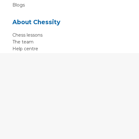
Blogs
About Chessity
Chess lessons
The team
Help centre
Terms of use
Contact
Contact us
English
•
Nederlands
•
Deutsch
•
Français
•
Svenska
•
Espagnol
•
Czech
© 2011 - 2026 Chessity B.V.
•
Privacy
•
Imprint