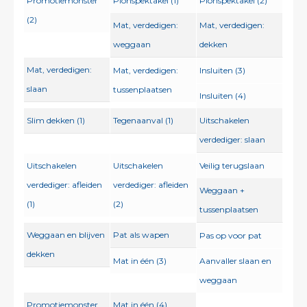
Promotiemonster
Pionspektakel (1)
Pionspektakel (2)
(2)
Mat, verdedigen:
Mat, verdedigen:
weggaan
dekken
Mat, verdedigen:
Mat, verdedigen:
Insluiten (3)
slaan
tussenplaatsen
Insluiten (4)
Slim dekken (1)
Tegenaanval (1)
Uitschakelen
verdediger: slaan
Uitschakelen
Uitschakelen
Veilig terugslaan
verdediger: afleiden
verdediger: afleiden
Weggaan +
(1)
(2)
tussenplaatsen
Weggaan en blijven
Pat als wapen
Pas op voor pat
dekken
Mat in één (3)
Aanvaller slaan en
weggaan
Promotiemonster
Mat in één (4)