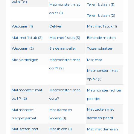
opheffen
Matmonster: mat
Tellen & slaan (1)
op f7 (1)
Tellen & slaan (2)
Weggaan (1)
Dekken
Mat met 1 stuk (1)
Mat met 1 stuk (2)
Mat met 1 stuk (3)
Bekende matten
Weggaan (2)
Sla de aanvaller
Tussenplaatsen
Mix: verdedigen
Matmonster: mat
Mix: mat
op f7 (2)
Matmonster: mat
op h7 (1)
Matmonster: mat
Matmonster: mat
Matmonster: achter
op h7 (2)
op g7
paaltjes
Mat zetten met
Matmonster:
Mat dame en
dame en paard
trappetjesmat
koning (1)
Mat zetten met
Mat in één (1)
Mat met dame en