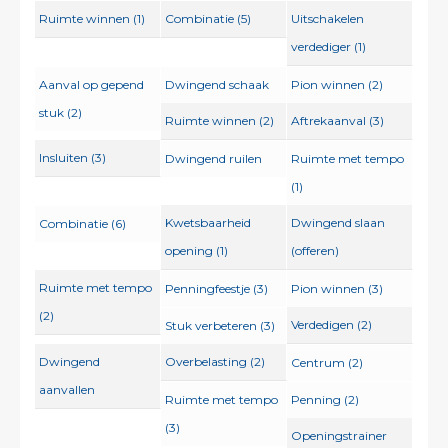
Ruimte winnen (1)
Combinatie (5)
Uitschakelen
verdediger (1)
Aanval op gepend
Dwingend schaak
Pion winnen (2)
stuk (2)
Ruimte winnen (2)
Aftrekaanval (3)
Insluiten (3)
Dwingend ruilen
Ruimte met tempo
(1)
Kwetsbaarheid
Dwingend slaan
Combinatie (6)
opening (1)
(offeren)
Ruimte met tempo
Penningfeestje (3)
Pion winnen (3)
(2)
Verdedigen (2)
Stuk verbeteren (3)
Dwingend
Overbelasting (2)
Centrum (2)
aanvallen
Ruimte met tempo
Penning (2)
(3)
Openingstrainer