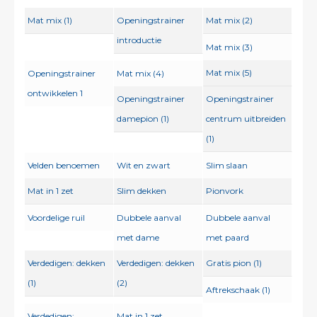
Mat mix (1)
Openingstrainer
Mat mix (2)
introductie
Mat mix (3)
Mat mix (5)
Openingstrainer
Mat mix (4)
ontwikkelen 1
Openingstrainer
Openingstrainer
damepion (1)
centrum uitbreiden
(1)
Velden benoemen
Wit en zwart
Slim slaan
Mat in 1 zet
Slim dekken
Pionvork
Voordelige ruil
Dubbele aanval
Dubbele aanval
met dame
met paard
Verdedigen: dekken
Verdedigen: dekken
Gratis pion (1)
(1)
(2)
Aftrekschaak (1)
Verdedigen:
Mat in 1 zet,