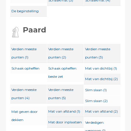
Schaakmat (3)
Schaakmat (4)
De beginstelling
Paard
Verdien meeste
Verdien meeste
Verdien meeste
punten (1)
punten (2)
punten (3)
Schaak opheffen
Schaak opheffen:
Mat van dichtbij (1)
beste zet
Mat van dichtbij (2)
Verdien meeste
Verdien meeste
Slim slaan (1)
punten (4)
punten (5)
Slim slaan (2)
Mat van afstand (1)
Mat van afstand (2)
Mat geven door
dekken
Mat door inplaatsen
Verdedigen:
weggaan (1)