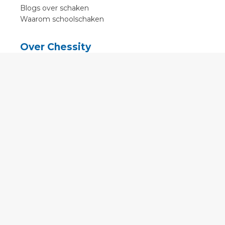
Blogs over schaken
Waarom schoolschaken
Over Chessity
In de media
Online schaaklessen
Kenniscentrum
Voorwaarden
Contact
Contact
English
•
Nederlands
•
Deutsch
•
Français
•
Svenska
•
Espagnol
•
Czech