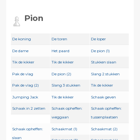
Pion
De koning
De toren
De loper
De dame
Het paard
De pion (1)
Tik de kikker
Tik de kikker
Stukken slaan
Pak de vlag
De pion (2)
Slang 2 stukken
Pak de vlag (2)
Slang 3 stukken
Tik de kikker
Jumping Jack
Tik de kikker
Schaak geven
Schaak in 2 zetten
Schaak opheffen:
Schaak opheffen:
weggaan
tussenplaatsen
Schaak opheffen:
Schaakmat (1)
Schaakmat (2)
slaan