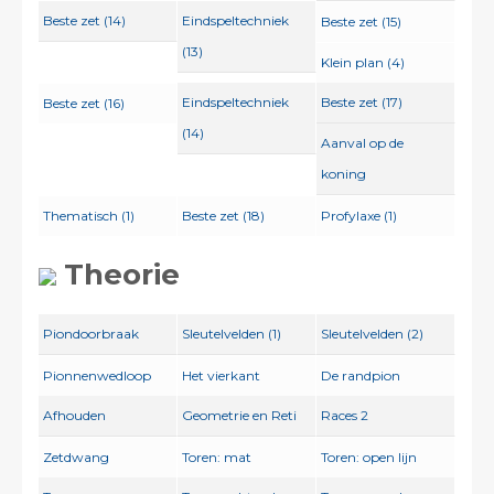
Beste zet (14)
Eindspeltechniek
Beste zet (15)
(13)
Klein plan (4)
Eindspeltechniek
Beste zet (17)
Beste zet (16)
(14)
Aanval op de
koning
Thematisch (1)
Beste zet (18)
Profylaxe (1)
Theorie
Piondoorbraak
Sleutelvelden (1)
Sleutelvelden (2)
Pionnenwedloop
Het vierkant
De randpion
Afhouden
Geometrie en Reti
Races 2
Zetdwang
Toren: mat
Toren: open lijn