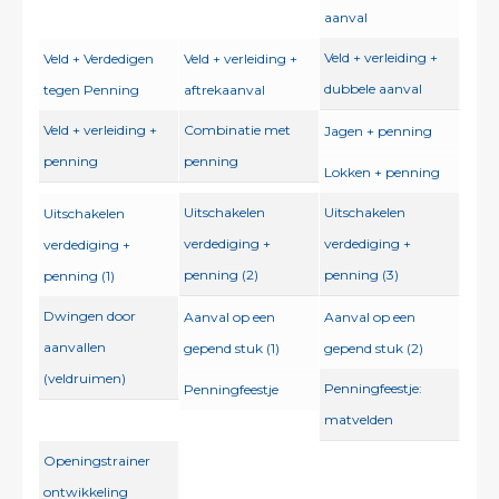
aanval
Veld + verleiding +
Veld + Verdedigen
Veld + verleiding +
dubbele aanval
tegen Penning
aftrekaanval
Veld + verleiding +
Combinatie met
Jagen + penning
penning
penning
Lokken + penning
Uitschakelen
Uitschakelen
Uitschakelen
verdediging +
verdediging +
verdediging +
penning (2)
penning (3)
penning (1)
Dwingen door
Aanval op een
Aanval op een
aanvallen
gepend stuk (1)
gepend stuk (2)
(veldruimen)
Penningfeestje:
Penningfeestje
matvelden
Openingstrainer
ontwikkeling