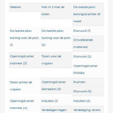
Wedren
Mat in 2 met de
De laatste pion:
toren
koning erachter of
naast
De laatste pion:
De laatste pion:
Pionvork (1)
koning voor de pion
koning voor de pion
Onvoldoende
(1)
(2)
materiaal
Openingstrainer
Toren voor de
Pionvork (2)
instinker (3)
vrijpion
Openingstrainer
Philidor
Openingstrainer
Ruimen
Toren achter de
damepion (3)
vrijpion
Pionvork (3)
Openingstrainer
Insluiten (1)
Insluiten (2)
instinker (4)
Verdedigen tegen
Verdediging: divers