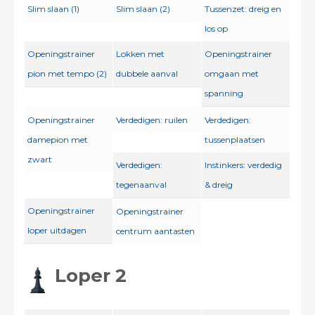
Slim slaan (1)
Slim slaan (2)
Tussenzet: dreig en
los op
Openingstrainer
Lokken met
Openingstrainer
pion met tempo (2)
dubbele aanval
omgaan met
spanning
Openingstrainer
Verdedigen: ruilen
Verdedigen:
damepion met
tussenplaatsen
zwart
Verdedigen:
Instinkers: verdedig
tegenaanval
& dreig
Openingstrainer
Openingstrainer
loper uitdagen
centrum aantasten
Loper 2