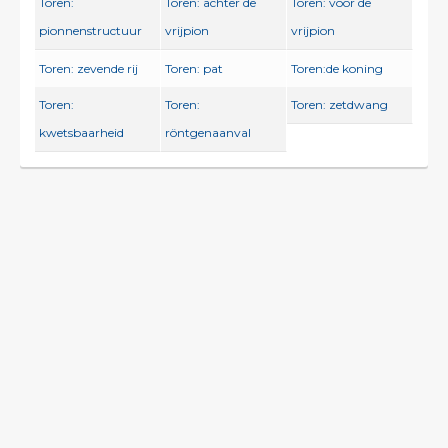
Toren:
Toren: achter de
Toren: voor de
pionnenstructuur
vrijpion
vrijpion
Toren: zevende rij
Toren: pat
Toren:de koning
Toren:
Toren:
Toren: zetdwang
kwetsbaarheid
röntgenaanval