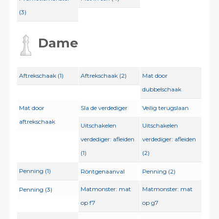
(3)
Dame
Aftrekschaak (1)
Aftrekschaak (2)
Mat door
dubbelschaak
Mat door
Sla de verdediger
Veilig terugslaan
aftrekschaak
Uitschakelen
Uitschakelen
verdediger: afleiden
verdediger: afleiden
(1)
(2)
Penning (1)
Röntgenaanval
Penning (2)
Matmonster: mat
Matmonster: mat
Penning (3)
op f7
op g7