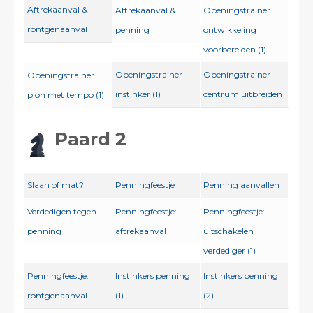
Aftrekaanval &
Aftrekaanval &
Openingstrainer
röntgenaanval
penning
ontwikkeling
voorbereiden (1)
Openingstrainer
Openingstrainer
Openingstrainer
instinker (1)
centrum uitbreiden
pion met tempo (1)
Paard 2
Slaan of mat?
Penningfeestje
Penning aanvallen
Verdedigen tegen
Penningfeestje:
Penningfeestje:
penning
aftrekaanval
uitschakelen
verdediger (1)
Penningfeestje:
Instinkers penning
Instinkers penning
röntgenaanval
(1)
(2)