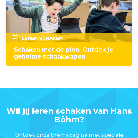
LEREN SCHAKEN
Schaken met de pion. Ontdek je
geheime schaakwapen
Wil jij leren schaken van Hans
Böhm?
Ontdek onze themapagina met speciale