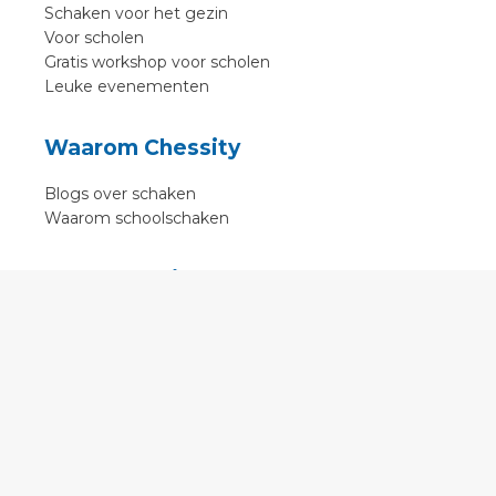
Schaken voor het gezin
Voor scholen
Gratis workshop voor scholen
Leuke evenementen
Waarom Chessity
Blogs over schaken
Waarom schoolschaken
Over Chessity
In de media
Online schaaklessen
Kenniscentrum
Voorwaarden
Contact