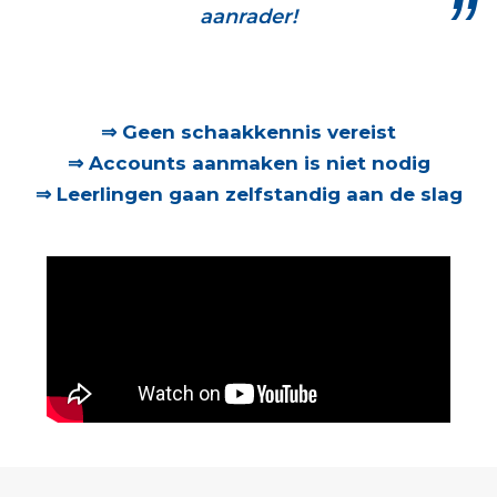
aanrader!
⇒ Geen schaakkennis vereist
⇒ Accounts aanmaken is niet nodig
⇒
Leerlingen gaan zelfstandig aan de slag