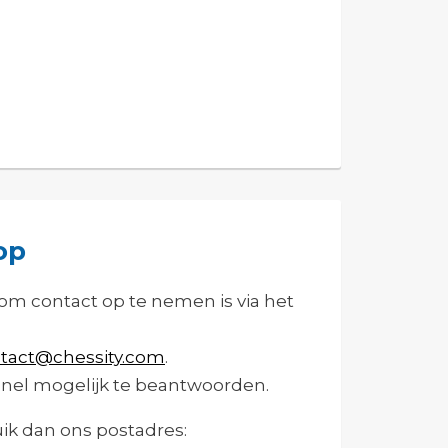
op
om contact op te nemen is via het
tact@chessity.com
.
snel mogelijk te beantwoorden.
uik dan ons postadres: