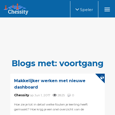
Speler
Blogs met: voortgang
Makkelijker werken met nieuwe
dashboard
Chessity
op Jun 1, 2017
2825
0
Hoe zie je tot in detail welke fouten je leerling heeft
gemaakt? Hoe krijg je een snel overzicht van de
vorderingen in je groep? Hoe maak je het dashboard naar