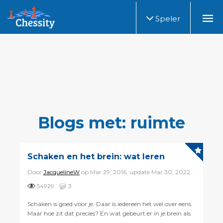
Speler
Blogs met: ruimte
Schaken en het brein: wat leren
Door
JacquelineW
op Mar 29, 2016, update Mar 30, 2022
54929
3
Schaken is goed voor je. Daar is iedereen het wel over eens.
Maar hoe zit dat precies? En wat gebeurt er in je brein als
je aan het schaken bent? Deze en andere vragen we...