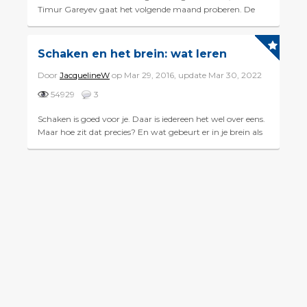
Timur Gareyev gaat het volgende maand proberen. De
Wereld Draait Door besteedde er vrijdag een item aan.
Daarin v...
Schaken en het brein: wat leren
Door
JacquelineW
op Mar 29, 2016, update Mar 30, 2022
54929
3
Schaken is goed voor je. Daar is iedereen het wel over eens.
Maar hoe zit dat precies? En wat gebeurt er in je brein als
je aan het schaken bent? Deze en andere vragen we...