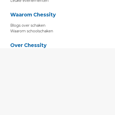
Leuke evenementen
Waarom Chessity
Blogs over schaken
Waarom schoolschaken
Over Chessity
In de media
Online schaaklessen
Kenniscentrum
Voorwaarden
Contact
Contact