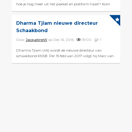
hoe je nog meer uit het pakket en platform haalt? Kom
dan op zaterdag 29 juni naar de Chessity Nationale
Pupille...
Dharma Tjiam nieuwe directeur
Schaakbond
Door
JacquelineW
op Dec 16, 2016
3900
1
Dharma Tjiam (46) wordt de nieuwe directeur van
schaakbond KNSB. Per 15 februari 2017 volgt hij Marc van
der Werf op, die anderhalve maand eerder zijn functie
neerle...