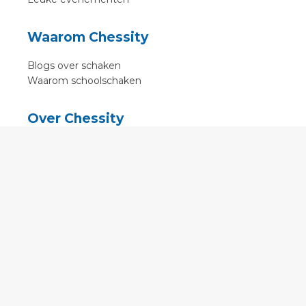
Waarom Chessity
Blogs over schaken
Waarom schoolschaken
Over Chessity
In de media
Online schaaklessen
Kenniscentrum
Voorwaarden
Contact
Contact