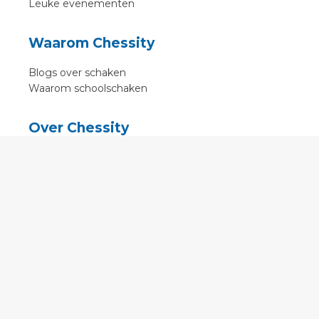
Leuke evenementen
Waarom Chessity
Blogs over schaken
Waarom schoolschaken
Over Chessity
In de media
Online schaaklessen
Kenniscentrum
Voorwaarden
Contact
Contact