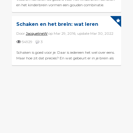
en het kinderbrein vormen een gouden combinatie.
Neurowetenschapper Erik Scherder weet daar alles van. In
het RTL4...
Schaken en het brein: wat leren
Door
JacquelineW
op Mar 29, 2016, update Mar 30, 2022
54929
3
Schaken is goed voor je. Daar is iedereen het wel over eens.
Maar hoe zit dat precies? En wat gebeurt er in je brein als
je aan het schaken bent? Deze en andere vragen we...