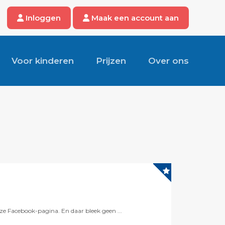
Inloggen
Maak een account aan
Voor kinderen
Prijzen
Over ons
ze Facebook-pagina. En daar bleek geen ...