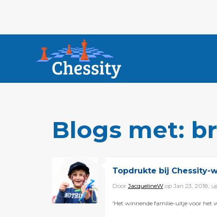
Blogs met: b
Topdrukte bij Chessity-w
Door
JacquelineW
op Jan 23, 2018, 
'Het winnende familie-uitje voor het 