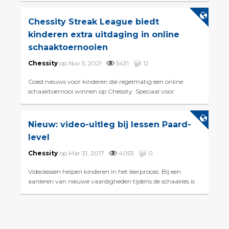
Siciliaan...
Chessity Streak League biedt
kinderen extra uitdaging in online
schaaktoernooien
Chessity
op Nov 5, 2021
5431
12
Goed nieuws voor kinderen die regelmatig een online
schaaktoernooi winnen op Chessity. Speciaal voor
sterkere schakers is er de Chessity Streak League...
Nieuw: video-uitleg bij lessen Paard-
level
Chessity
op Mar 31, 2017
4053
0
Videolessen helpen kinderen in het leerproces. Bij een
aanleren van nieuwe vaardigheden tijdens de schaakles is
het voor veel kinderen lastig om de kennis die ze al hebbe...