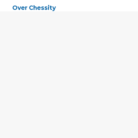
Over Chessity
In de media
Online schaaklessen
Kenniscentrum
Voorwaarden
Contact
Contact
English
•
Nederlands
•
Deutsch
•
Français
•
Svenska
•
Espagnol
•
Czech
© 2011 - 2026 Chessity B.V.
•
Privacy
•
Imprint
•
Cookie-instellingen