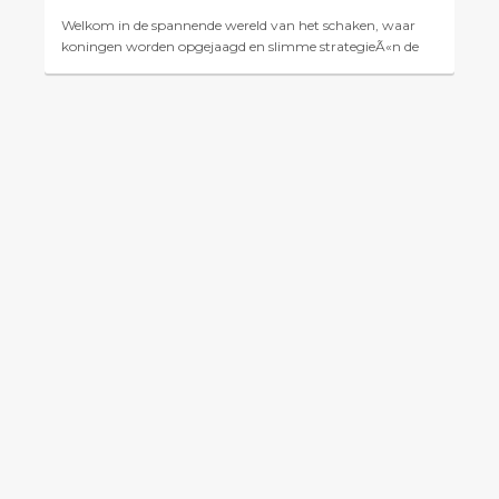
Welkom in de spannende wereld van het schaken, waar
koningen worden opgejaagd en slimme strategieÃ«n de
overwinning bepalen! Als je net begonnen bent en
overweldigd ben...