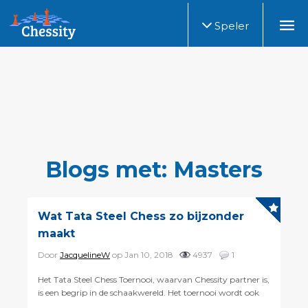
Speler
Blogs met: Masters
Wat Tata Steel Chess zo bijzonder
maakt
Door
JacquelineW
op Jan 10, 2018
4937
1
Het Tata Steel Chess Toernooi, waarvan Chessity partner is,
is een begrip in de schaakwereld. Het toernooi wordt ook
wel het ‘Wimbledon van het schaken’ genoe...