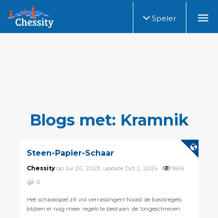
Speler
Blogs met: Kramnik
Steen-Papier-Schaar
Chessity
op Jul 20, 2023, update Oct 2, 2024
1696
0
Het schaakspel zit vol verrassingen! Naast de basisregels
blijken er nog meer regels te bestaan: de 'ongeschreven
regels'. Tijdens de schaakworldcup leidde dat zomaar tot...