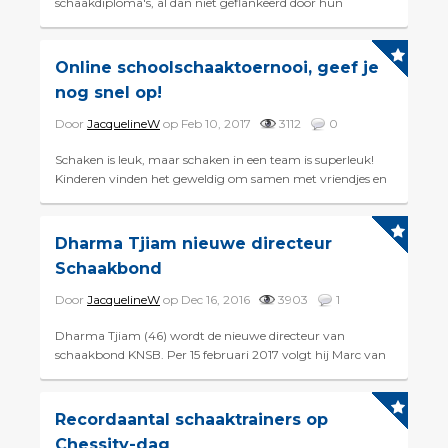
schaakdiploma's, al dan niet geflankeerd door hun
schaakleraar. De foto's van kinderen die het Pion-diploma
van Chessity he...
Online schoolschaaktoernooi, geef je
nog snel op!
Door
JacquelineW
op Feb 10, 2017
3112
0
Schaken is leuk, maar schaken in een team is superleuk!
Kinderen vinden het geweldig om samen met vriendjes en
klasgenootjes in een team aan een toernooi mee te doen.
Tea...
Dharma Tjiam nieuwe directeur
Schaakbond
Door
JacquelineW
op Dec 16, 2016
3903
1
Dharma Tjiam (46) wordt de nieuwe directeur van
schaakbond KNSB. Per 15 februari 2017 volgt hij Marc van
der Werf op, die anderhalve maand eerder zijn functie
neerle...
Recordaantal schaaktrainers op
Chessity-dag