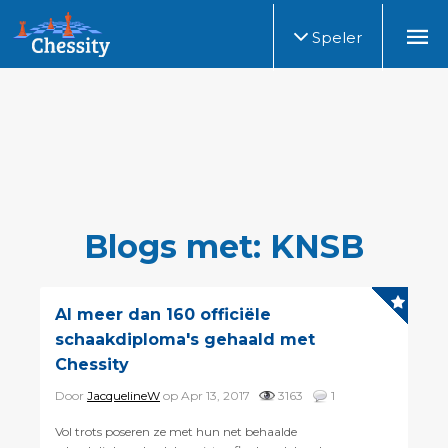
Speler
Blogs met: KNSB
Al meer dan 160 officiële
schaakdiploma's gehaald met
Chessity
Door
JacquelineW
op Apr 13, 2017
3163
1
Vol trots poseren ze met hun net behaalde