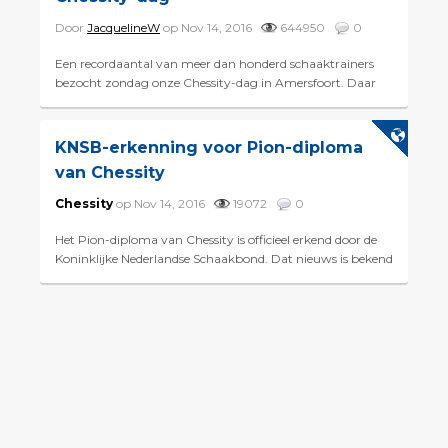
Door
JacquelineW
op Nov 14, 2016
644950
0
Een recordaantal van meer dan honderd schaaktrainers
bezocht zondag onze Chessity-dag in Amersfoort. Daar
werd in samenwerking met de KNSB een speciale
voorlichtingsdag g...
KNSB-erkenning voor Pion-diploma
van Chessity
Chessity
op Nov 14, 2016
19072
0
Het Pion-diploma van Chessity is officieel erkend door de
Koninklijke Nederlandse Schaakbond. Dat nieuws is bekend
gemaakt op de drukbezochte Chessity-dag in Amersfoort.
...