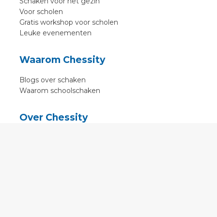
Schaken voor het gezin
Voor scholen
Gratis workshop voor scholen
Leuke evenementen
Waarom Chessity
Blogs over schaken
Waarom schoolschaken
Over Chessity
In de media
Online schaaklessen
Kenniscentrum
Voorwaarden
Contact
Contact