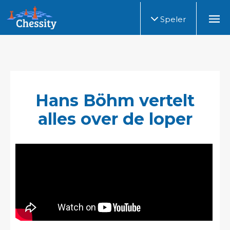
Speler
Hans Böhm vertelt
alles over de loper