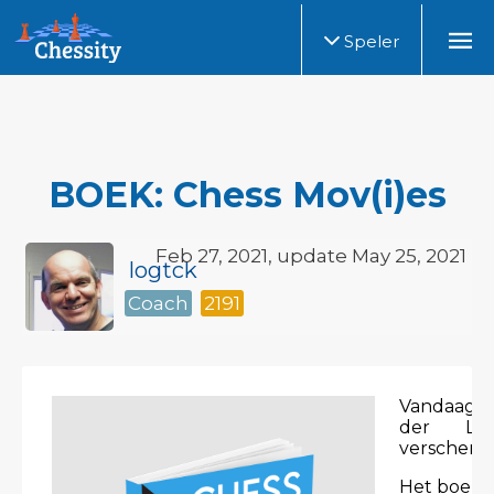
Speler
BOEK: Chess Mov(i)es
Feb 27, 2021, update May 25, 2021
logtck
Coach
2191
Vandaag i
der Log
verschene
Het boek he