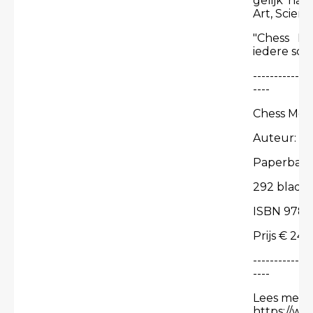
gelijk had 
Art, Scienc
"Chess Mo
iedere sch
--------------
----
Chess Mov(
Auteur: H
Paperbac
292 bladzi
ISBN 978
Prijs € 24,
--------------
----
Lees meer 
https://w