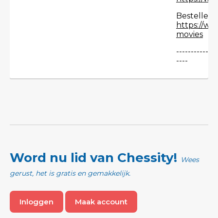
Bestellen i
https://ww
movies
--------------
----
Word nu lid van Chessity!
Wees
gerust, het is gratis en gemakkelijk.
Inloggen
Maak account