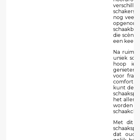
verschill
schakers/
nog veel m
opgenomen
schaakbord
die scène,
een keer d
Na ruim tw
uniek scha
hoop ied
genieten.
voor fram
comfortabe
kunt de sc
schaakspel
het allema
worden in 
schaakclu
Met dit b
schaakspel
dat oud-