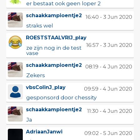
er bestaat ook geen loper 2
schaakkampioentje2
16:40 - 3 Jun 2020
straks wel
ROESTSTAALVRIJ_play
16:57 - 3 Jun 2020
ze zijn nog in de test
vase
schaakkampioentje2
08:19 - 4 Jun 2020
Zekers
vbsColinJ_play
09:59 - 4 Jun 2020
gesponsord door chessity
schaakkampioentje2
11:30 - 4 Jun 2020
Ja
AdriaanJanwi
09:02 - 5 Jun 2020