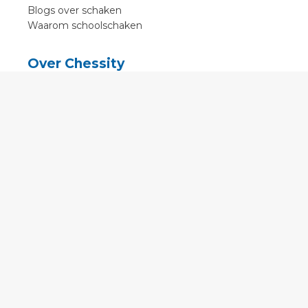
Blogs over schaken
Waarom schoolschaken
Over Chessity
In de media
Online schaaklessen
Kenniscentrum
Voorwaarden
Contact
Contact
English
•
Nederlands
•
Deutsch
•
Français
•
Svenska
•
Espagnol
•
Czech