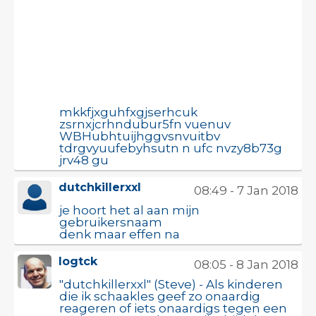
mkkfjxguhfxgjserhcuk
zsrnxjcrhndubur5fn vuenuv
WBHubhtuijhggvsnvuitbv
tdrgvyuufebyhsutn n ufc nvzy8b73g
jrv48 gu
dutchkillerxxl
08:49 - 7 Jan 2018
je hoort het al aan mijn
gebruikersnaam
denk maar effen na
logtck
08:05 - 8 Jan 2018
"dutchkillerxxl" (Steve) - Als kinderen
die ik schaakles geef zo onaardig
reageren of iets onaardigs tegen een