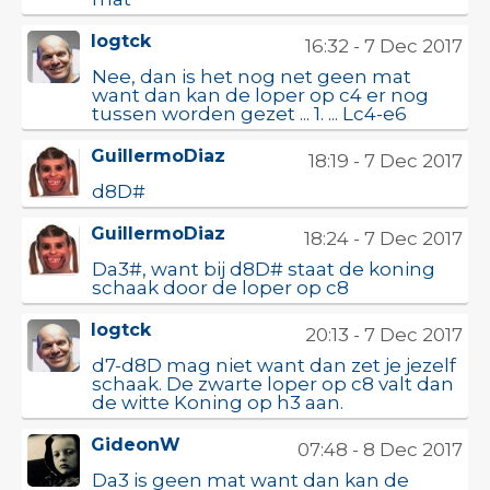
logtck
16:32 - 7 Dec 2017
Nee, dan is het nog net geen mat
want dan kan de loper op c4 er nog
tussen worden gezet ... 1. ... Lc4-e6
GuillermoDiaz
18:19 - 7 Dec 2017
d8D#
GuillermoDiaz
18:24 - 7 Dec 2017
Da3#, want bij d8D# staat de koning
schaak door de loper op c8
logtck
20:13 - 7 Dec 2017
d7-d8D mag niet want dan zet je jezelf
schaak. De zwarte loper op c8 valt dan
de witte Koning op h3 aan.
GideonW
07:48 - 8 Dec 2017
Da3 is geen mat want dan kan de