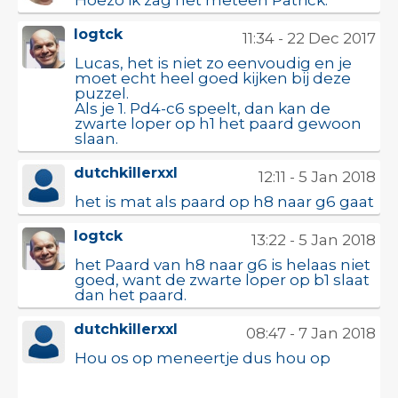
Hoezo ik zag het meteen Patrick.
logtck
11:34 - 22 Dec 2017
Lucas, het is niet zo eenvoudig en je
moet echt heel goed kijken bij deze
puzzel.
Als je 1. Pd4-c6 speelt, dan kan de
zwarte loper op h1 het paard gewoon
slaan.
dutchkillerxxl
12:11 - 5 Jan 2018
het is mat als paard op h8 naar g6 gaat
logtck
13:22 - 5 Jan 2018
het Paard van h8 naar g6 is helaas niet
goed, want de zwarte loper op b1 slaat
dan het paard.
dutchkillerxxl
08:47 - 7 Jan 2018
Hou os op meneertje dus hou op