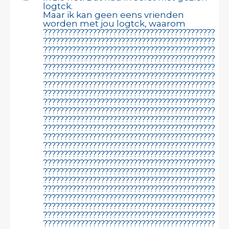
logtck.
Maar ik kan geen eens vrienden
worden met jou logtck, waarom
???????????????????????????????????????????????????????????????????????????????????????????????????????????????????????????????????????????????????????????????????????????????????????????????????????????????????????????????????????????????????????????????????????????????????????????????????????????????????????????????????????????????????????????????????????????????????????????????????????????????????????????????????????????????????????????????????????????????????????????????????????????????????????????????????????????????????????????????????????????????????????????????????????????????????????????????????????????????????????????????????????????????????????????????????????????????????????????????????????????????????????????????????????????????????????????????????????????????????????????????????????????????????????????????????????????????????????????????????????????????????????????????????????????????????????????????????????????????????????????????????????????????????????????????????????????????????????????????????????????????????????????????????????????????????????????????????????????????????????????????????????????????????????????????????????????????????????????????????????????????????????????????????????????????????????????????????????????????????????????????????????????????????????????????????????????????????????????????????????????????????????????????????????????????????????????????????????????????????????????????????????????????????????????????????????????????????????????????????????????????????????????????????????????????????????????????????????????????????????????????????????????????????????????????????????????????????????????????????????????????????????????????????????????????????????????????????????????????????????????????????????????????????????????????????????????????????????????????????????????????????????????????????????????????????????????????????????????????????????????????????????????????????????????????????????????????????????????????????????????????????????????????????????????????????????????????????????????????????????????????????????????????????????????????????????????????????????????????????????????????????????????????????????????????????????????????????????????????????????????????????????????????????????????????????????????????????????????????????????????????????????????????????????????????????????????????????????????????????????????????????????????????????????????????????????????????????????????????????????????????????????????????????????????????????????????????????????????????????????????????????????????????????????????????????????????????????????????????????????????????????????????????????????????????????????????????????????????????????????????????????????????????????????????????????????????????????????????????????????????????????????????????????????????????????????????????????????????????????????????????????????????????????????????????????????????????????????????????????????????????????????????????????????????????????????????????????????????????????????????????????????????????????????????????????????????????????????????????????????????????????????????????????????????????????????????????????????????????????????????????????????????????????????????????????????????????????????????????????????????????????????????????????????????????????????????????????????????????????????????????????????????????????????????????????????????????????????????????????????????????????????????????????????????????????????????????????????????????????????????????????????????????????????????????????????????????????????????????????????????????????????????????????????????????????????????????????????????????????????????????????????????????????????????????????????????????????????????????????????????????????????????????????????????????????????????????????????????????????????????????????????????????????????????????????????????????????????????????????????????????????????????????????????????????????????????????????????????????????????????????????????????????????????????????????????????????????????????????????????????????????????????????????????????????????????????????????????????????????????????????????????????????????????????????????????????????????????????????????????????????????????????????????????????????????????????????????????????????????????????????????????????????????????????????????????????????????????????????????????????????????????????????????????????????????????????????????????????????????????????????????????????????????????????????????????????????????????????????????????????????????????????????????????????????????????????????????????????????????????????????????????????????????????????????????????????????????????????????????????????????????????????????????????????????????????????????????????????????????????????????????????????????????????????????????????????????????????????????????????????????????????????????????????????????????????????????????????????????????????????????????????????????????????????????????????????????????????????????????????????????????????????????????????????????????????????????????????????????????????????????????????????????????????????????????????????????????????????????????????????????????????????????????????????????????????????????????????????????????????????????????????????????????????????????????????????????????????????????????????????????????????????????????????????????????????????????????????????????????????????????????????????????????????????????????????????????????????????????????????????????????????????????????????????????????????????????????????????????????????????????????????????????????????????????????????????????????????????????????????????????????????????????????????????????????????????????????????????????????????????????????????????????????????????????????????????????????????????????????????????????????????????????????????????????????????????????????????????????????????????????????????????????????????????????????????????????????????????????????????????????????????????????????????????????????????????????????????????????????????????????????????????????????????????????????????????????????????????????????????????????????????????????????????????????????????????????????????????????????????????????????????????????????????????????????????????????????????????????????????????????????????????????????????????????????????????????????????????????????????????????????????????????????????????????????????????????????????????????????????????????????????????????????????????????????????????????????????????????????????????????????????????????????????????????????????????????????????????????????????????????????????????????????????????????????????????????????????????????????????????????????????????????????????????????????????????????????????????????????????????????????????????????????????????????????????????????????????????????????????????????????????????????????????????????????????????????????????????????????????????????????????????????????????????????????????????????????????????????????????????????????????????????????????????????????????????????????????????????????????????????????????????????????????????????????????????????????????????????????????????????????????????????????????????????????????????????????????????????????????????????????????????????????????????????????????????????????????????????????????????????????????????????????????????????????????????????????????????????????????????????????????????????????????????????????????????????????????????????????????????????????????????????????????????????????????????????????????????????????????????????????????????????????????????????????????????????????????????????????????????????????????????????????????????????????????????????????????????????????????????????????????????????????????????????????????????????????????????????????????????????????????????????????????????????????????????????????????????????????????????????????????????????????????????????????????????????????????????????????????????????????????????????????????????????????????????????????????????????????????????????????????????????????????????????????????????????????????????????????????????????????????????????????????????????????????????????????????????????????????????????????????????????????????????????????????????????????????????????????????????????????????????????????????????????????????????????????????????????????????????????????????????????????????????????????????????????????????????????????????????????????????????????????????????????????????????????????????????????????????????????????????????????????????????????????????????????????????????????????????????????????????????????????????????????????????????????????????????????????????????????????????????????????????????????????????????????????????????????????????????????????????????????????????????????????????????????????????????????????????????????????????????????????????????????????????????????????????????????????????????????????????????????????????????????????????????????????????????????????????????????????????????????????????????????????????????????????????????????????????????????????????????????????????????????????????????????????????????????????????????????????????????????????????????????????????????????????????????????????????????????????????????????????????????????????????????????????????????????????????????????????????????????????????????????????????????????????????????????????????????????????????????????????????????????????????????????????????????????????????????????????????????????????????????????????????????????????????????????????????????????????????????????????????????????????????????????????????????????????????????????????????????????????????????????????????????????????????????????????????????????????????????????????????????????????????????????????????????????????????????????????????????????????????????????????????????????????????????????????????????????????????????????????????????????????????????????????????????????????????????????