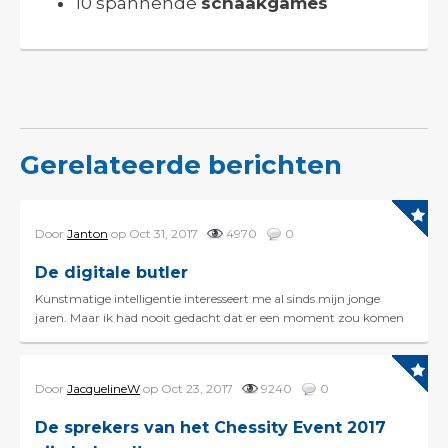
10 spannende
schaakgames
Gerelateerde berichten
Door
Janton
op Oct 31, 2017
4970
0
De digitale butler
Kunstmatige intelligentie interesseert me al sinds mijn jonge
jaren. Maar ik had nooit gedacht dat er een moment zou komen
dat ik er als ondernemer trendsetter in zo...
Door
JacquelineW
op Oct 23, 2017
9240
0
De sprekers van het Chessity Event 2017