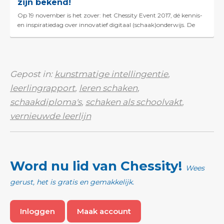
zijn bekend!
Op 19 november is het zover: het Chessity Event 2017, dé kennis-
en inspiratiedag over innovatief digitaal (schaak)onderwijs. De
sprekers en experts zijn beke...
Gepost in:
kunstmatige intellingentie
,
leerlingrapport
,
leren schaken
,
schaakdiploma's
,
schaken als schoolvakt
,
vernieuwde leerlijn
Word nu lid van Chessity!
Wees
gerust, het is gratis en gemakkelijk.
Inloggen
Maak account