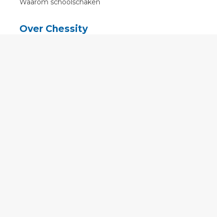
Waarom schoolschaken
Over Chessity
In de media
Online schaaklessen
Kenniscentrum
Voorwaarden
Contact
Contact
English
•
Nederlands
•
Deutsch
•
Français
•
Svenska
•
Espagnol
•
Czech
© 2011 - 2026 Chessity B.V.
•
Privacy
•
Imprint