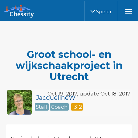
Speler
Groot school- en
wijkschaakproject in
Utrecht
Oct 19, 2017, update Oct 18, 2017
JacquelineW
Staff
Coach
1312