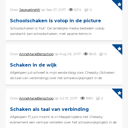
Door
JacquelineW
op Sep 27, 2017
6214
0
Schoolschaken is volop in de picture
Schoolschaken is 'hot'. De landelijke media besteden volop
aandacht aan schoolschaken, met aparte items in
nieuwsrubrieken op tv en paginagrote artikelen i...
Door
AnneMarieBenschop
op Aug 26, 2017
1845
0
Schaken in de wijk
Afgelopen juli schreef ik mijn eerste blog voor Chessity (Schaken
als taal van verbinding) over het schaakwijkproject in de
Utrechtse wijk Kanaleneiland. Daarna was het z...
Door
AnneMarieBenschop
op Jul 13, 2017
1989
2
Schaken als taal van verbinding
Afgelopen 17 juni mocht ik in Meppel tijdens het Chessity
evenement een verhaal vertellen over het schaakwijkproject in de
Utrechtse wijk Kanaleneiland. Ik was daartoe ui...