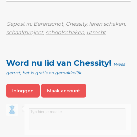
Gepost in:
Berenschot
,
Chessity
,
leren schaken
,
schaakproject
,
schoolschaken
,
utrecht
Word nu lid van Chessity!
Wees
gerust, het is gratis en gemakkelijk.
Inloggen
Maak account