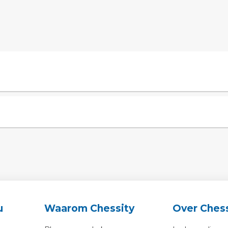
u
Waarom Chessity
Over Chess