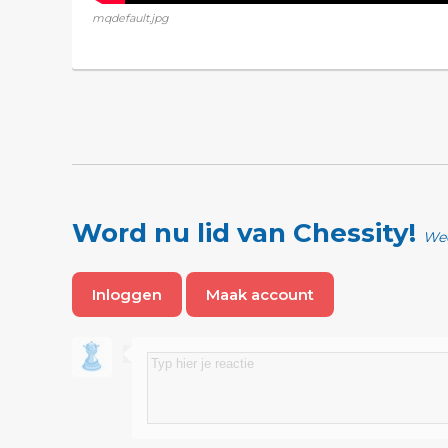
mqdefault.jpg
Word nu lid van Chessity!
Wee
Inloggen
Maak account