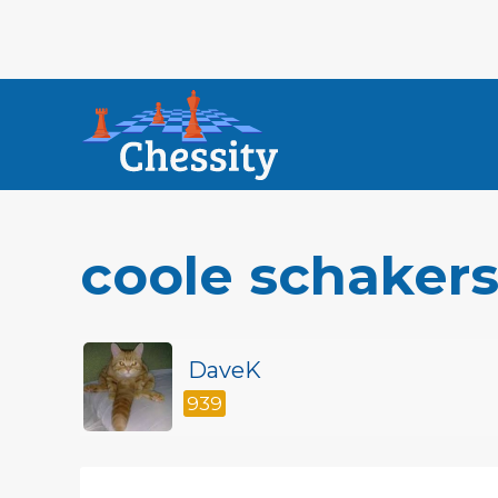
coole schaker
DaveK
939