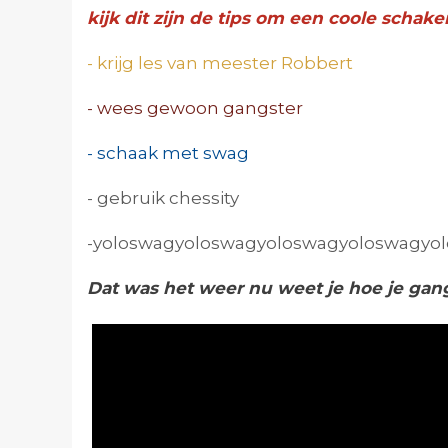
kijk dit zijn de tips om een coole schake
- krijg les van meester Robbert
- wees gewoon gangster
- schaak met swag
- gebruik chessity
-yoloswagyoloswag
yoloswagyoloswag
yo
Dat was het weer nu weet je hoe je gan