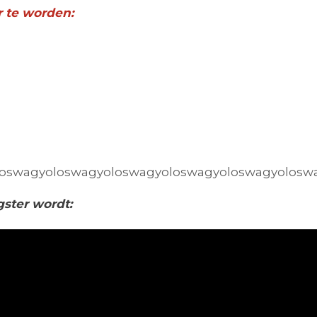
r te worden:
loswagyoloswag
yoloswagyoloswag
yoloswagyolosw
gster wordt: