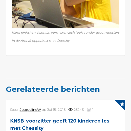
Karel (links) en Valentijn vermaken zich (ook zonder grootmeesters
in de Arena) opperbest met Chessity.
Gerelateerde berichten
Door
JacquelineW
op Jul 15, 2016
25243
1
KNSB-voorzitter geeft 120 kinderen les
met Chessity