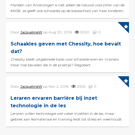
Marleen van Amerongen is niet alleen de nieuwe voorzitter van de
KNSB, ze geeft ook schaakles op de basisschool van haar kinderen,
Daan en Nienke. Donderdag heeft ze...
Door
JacquelineW
op Aug 30, 2016
5090
0
Schaakles geven met Chessity, hoe bevalt
dat?
Chessity biedt uitgebreide tools voor schaakleraren en -trainers.
Maar hoe bevallen die in de praktijk? Regobert
Eijkelkamp, Chessity-schaakleraar van het ...
Door
JacquelineW
op Nov 2, 2016
2326
0
Leraren ervaren barrière bij inzet
technologie in de les
Leraren willen technologie wel vaker inzetten in de les, maar
gebrek aan lesmateriaal en training leidt tot stress en weerhoudt
ze daarvan. Gevolg is dat technologie voor...