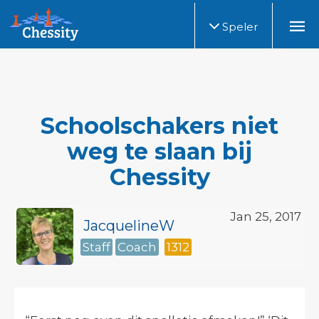
Speler
Schoolschakers niet
weg te slaan bij
Chessity
Jan 25, 2017
JacquelineW
Staff
Coach
1312