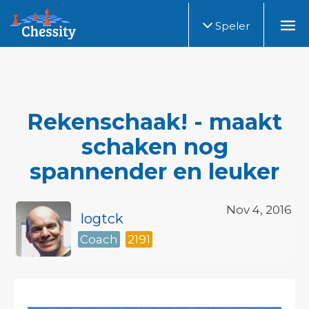
Speler
Rekenschaak! - maakt
schaken nog
spannender en leuker
Nov 4, 2016
logtck
Coach
2191