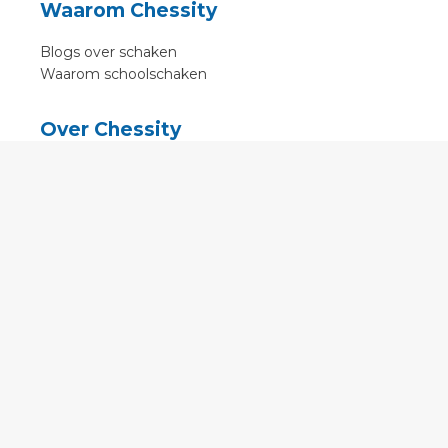
Waarom Chessity
Blogs over schaken
Waarom schoolschaken
Over Chessity
In de media
Online schaaklessen
Kenniscentrum
Voorwaarden
Contact
Contact
English
•
Nederlands
•
Deutsch
•
Français
•